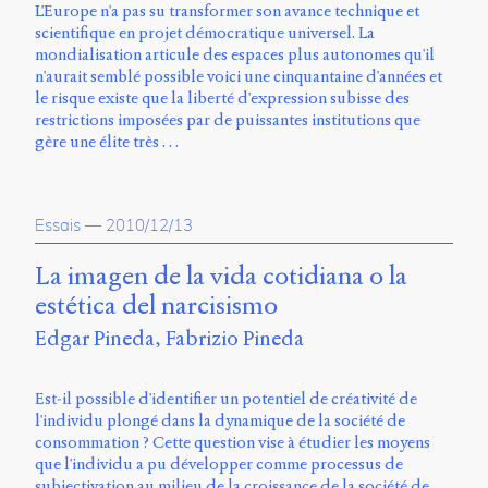
L'Europe n'a pas su transformer son avance technique et
Storm
scientifique en projet démocratique universel. La
Type
mondialisation articule des espaces plus autonomes qu'il
Foundry
n'aurait semblé possible voici une cinquantaine d'années et
et
le risque existe que la liberté d'expression subisse des
Muli
restrictions imposées par de puissantes institutions que
de
gère une élite très …
Vernon
Adams.
Ce
Essais
—
2010/12/13
site
a
La imagen de la vida cotidiana o la
été
conçu
estética del narcisismo
par
Edgar Pineda
Fabrizio Pineda
Julie
Blanc,
Maxime
Est-il possible d'identifier un potentiel de créativité de
Bouton,
l'individu plongé dans la dynamique de la société de
Jérémy
consommation ? Cette question vise à étudier les moyens
De
que l'individu a pu développer comme processus de
Barros,
subjectivation au milieu de la croissance de la société de