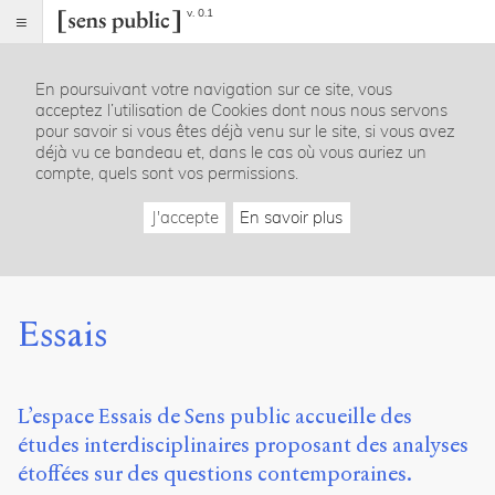
v. 0.1
Sens
public
En poursuivant votre navigation sur ce site, vous
Index
acceptez l’utilisation de Cookies dont nous nous servons
Rubriques
pour savoir si vous êtes déjà venu sur le site, si vous avez
déjà vu ce bandeau et, dans le cas où vous auriez un
compte, quels sont vos permissions.
Essais
Chroniques
J'accepte
En savoir plus
Entretiens
Lectures
Créations
Dossiers
Essais
La
revue
Accueil
L’espace Essais de Sens public accueille des
Présentation
études interdisciplinaires proposant des analyses
Publier
Contact
étoffées sur des questions contemporaines.
À