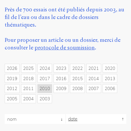
propos
Près de 700 essais ont été publiés depuis 2003, au
du
site
fil de l’eau ou dans le cadre de dossiers
Archipel
thématiques.
En
Pour proposer un article ou un dossier, merci de
ligne
consulter le
protocole de soumission
.
Mastodon
2026
2025
2024
2023
2022
2021
2020
Université
de
2019
2018
2017
2016
2015
2014
2013
Sherbrooke
Campus
2012
2011
2010
2009
2008
2007
2006
de
2005
2004
2003
Longueuil
Local
B1-
12723
date
nom
150
Pl.