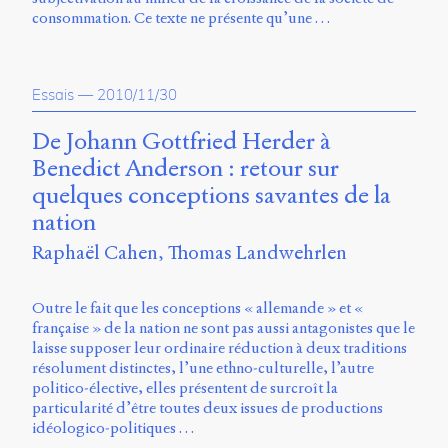
Émile
consommation. Ce texte ne présente qu’une …
Greis,
Timothée
Guicherd,
Servanne
Essais
—
2010/11/30
Monjour,
Nicolas
De Johann Gottfried Herder à
Sauret
et
Benedict Anderson : retour sur
Marcello
quelques conceptions savantes de la
Vitali-
nation
Rosati,
de
Raphaël Cahen
Thomas Landwehrlen
2018
à
2020.
Outre le fait que les conceptions « allemande » et «
française » de la nation ne sont pas aussi antagonistes que le
laisse supposer leur ordinaire réduction à deux traditions
résolument distinctes, l’une ethno-culturelle, l’autre
politico-élective, elles présentent de surcroît la
particularité d’être toutes deux issues de productions
idéologico-politiques …