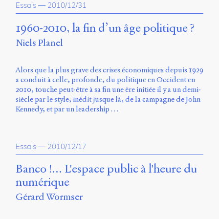
Essais
—
2010/12/31
Charles-
Le
1960-2010, la fin d’un âge politique ?
Moyne
Longueuil
Niels Planel
(QC)
J4K
0B7
Alors que la plus grave des crises économiques depuis 1929
Canada
a conduit à celle, profonde, du politique en Occident en
2010, touche peut-être à sa fin une ère initiée il y a un demi-
ISSN
siècle par le style, inédit jusque là, de la campagne de John
2104-
Kennedy, et par un leadership …
3272
Sens
public
Essais
—
2010/12/17
v.
0.1
Banco !... L'espace public à l'heure du
(2020/03)
numérique
Typographies
Gérard Wormser
:
Jannon
de