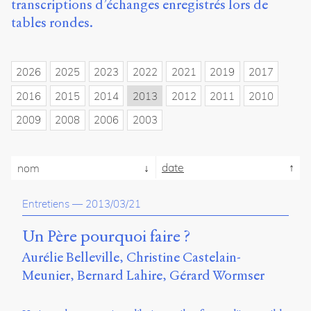
transcriptions d’échanges enregistrés lors de
propos
tables rondes.
du
site
Archipel
2026
2025
2023
2022
2021
2019
2017
En
2016
2015
2014
2013
2012
2011
2010
ligne
2009
2008
2006
2003
Mastodon
date
Université
nom
de
Sherbrooke
Entretiens
—
2013/03/21
Campus
de
Un Père pourquoi faire ?
Longueuil
Local
Aurélie Belleville
Christine Castelain-
B1-
Meunier
Bernard Lahire
Gérard Wormser
12723
150
Pl.