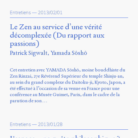
Storm
Type
Entretiens
—
2013/02/01
Foundry
et
Le Zen au service d’une vérité
Muli
décomplexée (Du rapport aux
de
Vernon
passions)
Adams.
Patrick Sigwalt
Yamada Sôshô
Ce
site
Cet entretien avec YAMADA Sôshô, moine bouddhiste du
a
Zen Rinzai, 27e Révérend Supérieur du temple Shinju-an,
été
au sein du grand complexe du Daitoku-ji, Kyoto, Japon, a
conçu
été effectué à l’occasion de sa venue en France pour une
par
conférence au Musée Guimet, Paris, dans le cadre de la
Julie
parution de son …
Blanc,
Maxime
Bouton,
Jérémy
Entretiens
—
2013/01/28
De
Barros,