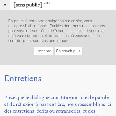
v. 0.1
Sens
public
En poursuivant votre navigation sur ce site, vous
Index
acceptez l’utilisation de Cookies dont nous nous servons
Rubriques
pour savoir si vous êtes déjà venu sur le site, si vous avez
déjà vu ce bandeau et, dans le cas où vous auriez un
compte, quels sont vos permissions.
Essais
Chroniques
J'accepte
En savoir plus
Entretiens
Lectures
Créations
Dossiers
Entretiens
La
revue
Accueil
Parce que le dialogue constitue un acte de parole
Présentation
et de réflexion à part entière, nous rassemblons ici
Publier
Contact
des entretiens, écrits ou retranscrits, et des
À