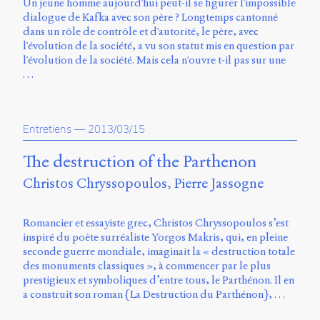
Un jeune homme aujourd'hui peut-il se figurer l'impossible
Charles-
dialogue de Kafka avec son père ? Longtemps cantonné
Le
dans un rôle de contrôle et d'autorité, le père, avec
Moyne
l'évolution de la société, a vu son statut mis en question par
Longueuil
l'évolution de la société. Mais cela n'ouvre t-il pas sur une
(QC)
…
J4K
0B7
Canada
Entretiens
—
2013/03/15
ISSN
2104-
The destruction of the Parthenon
3272
Christos Chryssopoulos
Pierre Jassogne
Sens
public
v.
Romancier et essayiste grec, Christos Chryssopoulos s’est
0.1
inspiré du poète surréaliste Yorgos Makris, qui, en pleine
(2020/03)
seconde guerre mondiale, imaginait la « destruction totale
des monuments classiques », à commencer par le plus
Typographies
prestigieux et symboliques d’entre tous, le Parthénon. Il en
:
a construit son roman {La Destruction du Parthénon}, …
Jannon
de