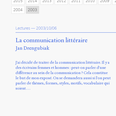
2015
2014
2013
2012
2011
2010
2009
2004
2003
Lectures
—
2003/10/06
La communication littéraire
Jan Drengubiak
J'ai décidé de traiter de la communication littéraire. Il y a
des écrivains femmes et hommes : peut-on parler d'une
différence au sein de la communication ? Cela constitue
le but de mon exposé. On se demandera aussi si l'on peut
parler de thèmes, formes, styles, motifs, vocabulaire qui
soient …