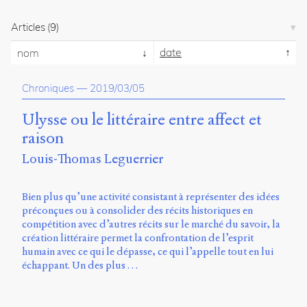
propos
du
Articles
(9)
site
date
Archipel
nom
En
Chroniques
—
2019/03/05
ligne
Ulysse ou le littéraire entre affect et
Mastodon
raison
Louis-Thomas Leguerrier
Université
de
Sherbrooke
Bien plus qu’une activité consistant à représenter des idées
Campus
préconçues ou à consolider des récits historiques en
de
compétition avec d’autres récits sur le marché du savoir, la
Longueuil
création littéraire permet la confrontation de l’esprit
Local
humain avec ce qui le dépasse, ce qui l’appelle tout en lui
B1-
échappant. Un des plus …
12723
150
Pl.