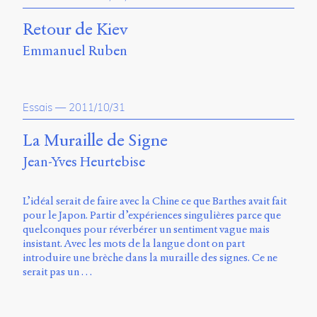
Storm
Type
Retour de Kiev
Foundry
Emmanuel Ruben
et
Muli
de
Vernon
Essais
—
2011/10/31
Adams.
Ce
La Muraille de Signe
site
Jean-Yves Heurtebise
a
été
conçu
L’idéal serait de faire avec la Chine ce que Barthes avait fait
par
pour le Japon. Partir d’expériences singulières parce que
Julie
quelconques pour réverbérer un sentiment vague mais
Blanc,
insistant. Avec les mots de la langue dont on part
Maxime
introduire une brèche dans la muraille des signes. Ce ne
Bouton,
serait pas un …
Jérémy
De
Barros,