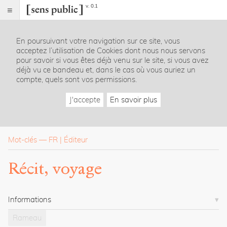
v. 0.1
Sens
public
En poursuivant votre navigation sur ce site, vous
Index
acceptez l’utilisation de Cookies dont nous nous servons
Rubriques
pour savoir si vous êtes déjà venu sur le site, si vous avez
déjà vu ce bandeau et, dans le cas où vous auriez un
compte, quels sont vos permissions.
Essais
Chroniques
J'accepte
En savoir plus
Entretiens
Lectures
Créations
Dossiers
Mot-clés
—
FR
Éditeur
La
Récit, voyage
revue
Accueil
Présentation
Informations
Publier
Contact
Rameau
À