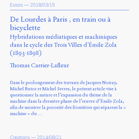
Charles-
Essais
—
2018/03/15
Le
Moyne
De Lourdes à Paris , en train ou à
Longueuil
bicyclette
(QC)
J4K
Hybridations médiatiques et machiniques
0B7
dans le cycle des Trois Villes d’Émile Zola
Canada
(1893-1898)
ISSN
Thomas Carrier-Lafleur
2104-
3272
Sens
Dans le prolongement des travaux de Jacques Noiray,
public
Michel Butor et Michel Serres, le présent article vise à
v.
questionner la nature et l’expansion du thème de la
0.1
machine dans la dernière phase de l’œuvre d’Émile Zola,
(2020/03)
afin de montrer la porosité des frontières qui séparent la «
machine » du …
Typographies
:
Jannon
de
Creations
—
2014/08/21