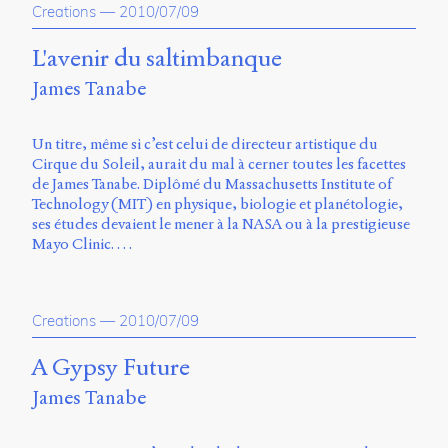
Émile
Creations
—
2010/07/09
Greis,
Timothée
L'avenir du saltimbanque
Guicherd,
Servanne
James Tanabe
Monjour,
Nicolas
Sauret
Un titre, même si c’est celui de directeur artistique du
et
Cirque du Soleil, aurait du mal à cerner toutes les facettes
Marcello
de James Tanabe. Diplômé du Massachusetts Institute of
Vitali-
Technology (MIT) en physique, biologie et planétologie,
Rosati,
ses études devaient le mener à la NASA ou à la prestigieuse
de
Mayo Clinic. …
2018
à
2020.
Creations
—
2010/07/09
A Gypsy Future
James Tanabe