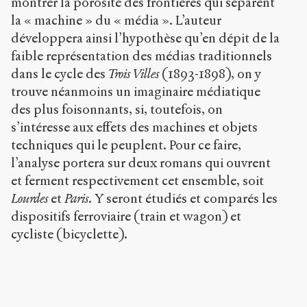
montrer la porosité des frontières qui séparent
1898)
.
la « machine » du « média ». L’auteur
2018
.
développera ainsi l’hypothèse qu’en dépit de la
Sens
public
.
faible représentation des médias traditionnels
h
dans le cycle des
Trois Villes
(1893-1898), on y
t
trouve néanmoins un imaginaire médiatique
t
p
des plus foisonnants, si, toutefois, on
:
s’intéresse aux effets des machines et objets
/
techniques qui le peuplent. Pour ce faire,
/
l’analyse portera sur deux romans qui ouvrent
s
e
et ferment respectivement cet ensemble, soit
n
Lourdes
et
Paris
. Y seront étudiés et comparés les
s
dispositifs ferroviaire (train et wagon) et
-
p
cycliste (bicyclette).
u
b
l
i
c