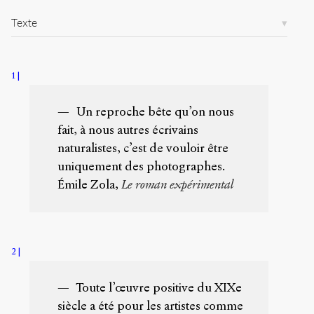
.
o
Texte
r
g
/
a
1
r
t
Un reproche bête qu’on nous
i
fait, à nous autres écrivains
c
l
naturalistes, c’est de vouloir être
e
uniquement des photographes.
s
Émile Zola,
Le roman expérimental
/
1
2
9
0
2
/
Toute l’œuvre positive du XIX
e
Copier la
référence
siècle a été pour les artistes comme
Chicago