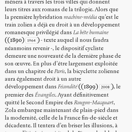
mènera à travers les trois villes qui donnent
leurs titres aux romans de la trilogie. Alors que
la première hybridation
machine-média
qu’est le
train zolien a déjà eu droit à un développement
romanesque privilégié dans
La bête humaine
((1890)
)
- texte auquel il nous faudra
1964
néanmoins revenir -, le dispositif cycliste
demeure une nouveauté de la dernière phase de
son œuvre. En plus d’être largement exploitée
dans un chapitre de
Paris
, la bicyclette zolienne
aura également droit à un autre
développement dans
Fécondité
((1899)
)
, le
2008
premier des
Évangiles
. Ayant définitivement
quitté le Second Empire des
Rougon-Macquart
,
Zola embarque maintenant de plain-pied dans
la modernité, celle de la France fin-de-siècle et
décadente. Il tentera d’en briser les illusions, à