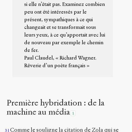
si elle n’était pas. Examinez combien
Copier la
peu ont été intéressés par le
référence
Bibtex
présent, sympathiques à ce qui
changeait et se transformait sous
leurs yeux, à ce qu’apportait avec lui
Creative
de nouveau par exemple le chemin
Commons
Attribution-
de fer.
NonCommercial-
Paul Claudel, « Richard Wagner.
ShareAlike 4.0
Rêverie d’un poète français »
International
(CC BY-NC-SA
4.0)
Accéder
à la
Première hybridation : de la
version
PDF
machine au média
1
Comme le souligne la citation de Zola qui se
3