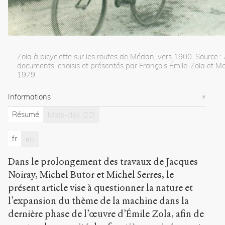
De
Lourdes
à
Paris
,
en
Zola à bicyclette sur les routes de Médan, vers 1900. Source :
train
documents
, choisis et présentés par François Émile-Zola et Ma
ou
1979.
à
bicyclette,
Informations
Hybridations
médiatiques
Résumé
Mots-clés
(20)
et
machiniques
fr
en
dans
le
Dans le prolongement des travaux de Jacques
cycle
des
Noiray, Michel Butor et Michel Serres, le
Trois
présent article vise à questionner la nature et
Villes
l’expansion du thème de la machine dans la
d’Émile
dernière phase de l’œuvre d’Émile Zola, afin de
Zola
(1893-