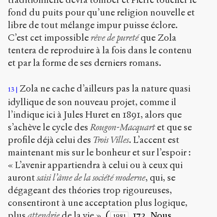
fond du puits pour qu’une religion nouvelle et
libre de tout mélange impur puisse éclore.
C’est cet impossible
rêve de pureté
que Zola
tentera de reproduire à la fois dans le contenu
et par la forme de ses derniers romans.
Zola ne cache d’ailleurs pas la nature quasi
13
idyllique de son nouveau projet, comme il
l’indique ici à Jules Huret en 1891, alors que
s’achève le cycle des
Rougon-Macquart
et que se
profile déjà celui des
Trois Villes
. L’accent est
maintenant mis sur le bonheur et sur l’espoir :
« L’avenir appartiendra à celui ou à ceux qui
auront
saisi l’âme de la société moderne
, qui, se
dégageant des théories trop rigoureuses,
consentiront à une acceptation plus logique,
plus
attendrie
de la vie ».
(
, 173. Nous
1981