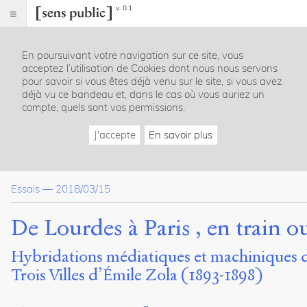
v. 0.1
Sens
public
En poursuivant votre navigation sur ce site, vous
Index
acceptez l’utilisation de Cookies dont nous nous servons
Article
pour savoir si vous êtes déjà venu sur le site, si vous avez
déjà vu ce bandeau et, dans le cas où vous auriez un
Table
compte, quels sont vos permissions.
des
matières
J'accepte
En savoir plus
Première hybridation : de la machine au média
Deuxième hybridation :
Lourdes
, de la locomotive au wagon
Paris
: de la soutane au pantalon
Essais
—
2018/03/15
Conclusion : la fabrique d’écho et de bonheur
Bibliographie
De Lourdes à Paris , en train ou
Dossier(s)
Hybridations médiatiques et machiniques d
L’invention littéraire des médias
Trois Villes d’Émile Zola (1893-1898)
Thomas
Carrier-
Lafleur