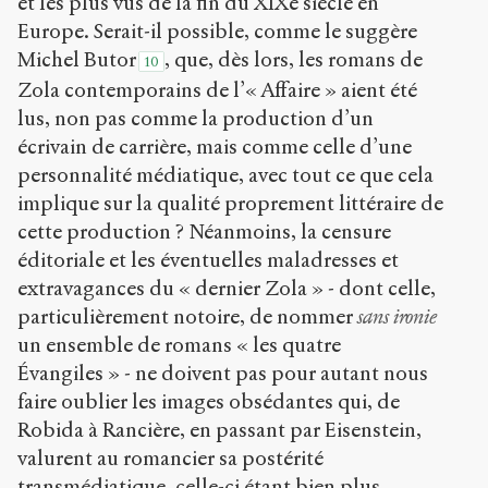
et les plus vus de la fin du XIX
e
siècle en
Europe. Serait-il possible, comme le suggère
Michel Butor
, que, dès lors, les romans de
10
Zola contemporains de l’« Affaire » aient été
lus, non pas comme la production d’un
écrivain de carrière, mais comme celle d’une
personnalité médiatique, avec tout ce que cela
implique sur la qualité proprement littéraire de
cette production ? Néanmoins, la censure
éditoriale et les éventuelles maladresses et
extravagances du « dernier Zola » - dont celle,
particulièrement notoire, de nommer
sans ironie
un ensemble de romans « les quatre
Évangiles » - ne doivent pas pour autant nous
faire oublier les images obsédantes qui, de
Robida à Rancière, en passant par Eisenstein,
valurent au romancier sa postérité
transmédiatique, celle-ci étant bien plus