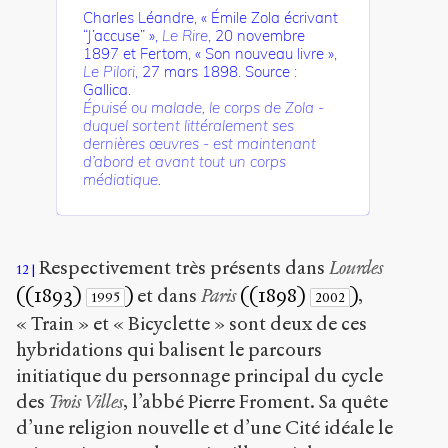
Charles Léandre, « Émile Zola écrivant
“J’accuse” »,
Le Rire
, 20 novembre
1897 et Fertom, « Son nouveau livre »,
Le Pilori
, 27 mars 1898. Source :
Gallica.
Épuisé ou malade, le corps de Zola -
duquel sortent littéralement ses
dernières œuvres - est maintenant
d’abord et avant tout un corps
médiatique.
Respectivement très présents dans
Lourdes
12
((1893)
)
et dans
Paris
((1898)
)
,
1995
2002
« Train » et « Bicyclette » sont deux de ces
hybridations qui balisent le parcours
initiatique du personnage principal du cycle
des
Trois Villes
, l’abbé Pierre Froment. Sa quête
d’une religion nouvelle et d’une Cité idéale le