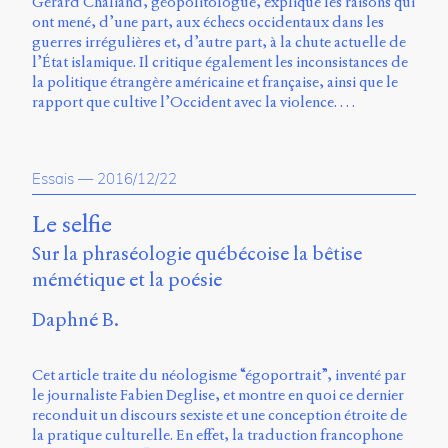
Émile
Gérard Chaliand, géopolitologue, explique les raisons qui
Greis,
ont mené, d’une part, aux échecs occidentaux dans les
Timothée
guerres irrégulières et, d’autre part, à la chute actuelle de
Guicherd,
l’État islamique. Il critique également les inconsistances de
Servanne
la politique étrangère américaine et française, ainsi que le
Monjour,
rapport que cultive l’Occident avec la violence. …
Nicolas
Sauret
et
Essais
—
2016/12/22
Marcello
Vitali-
Le selfie
Rosati,
de
Sur la phraséologie québécoise la bêtise
2018
mémétique et la poésie
à
2020.
Daphné B.
Cet article traite du néologisme “égoportrait”, inventé par
le journaliste Fabien Deglise, et montre en quoi ce dernier
reconduit un discours sexiste et une conception étroite de
la pratique culturelle. En effet, la traduction francophone