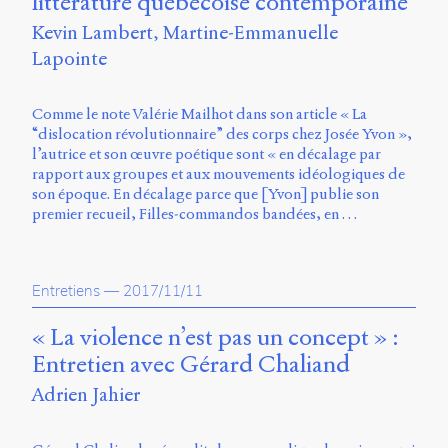
littérature québécoise contemporaine
Storm
Kevin Lambert
Martine-Emmanuelle
Type
Foundry
Lapointe
et
Muli
de
Comme le note Valérie Mailhot dans son article « La
Vernon
“dislocation révolutionnaire” des corps chez Josée Yvon »,
Adams.
l’autrice et son œuvre poétique sont « en décalage par
rapport aux groupes et aux mouvements idéologiques de
Ce
son époque. En décalage parce que [Yvon] publie son
site
premier recueil, Filles-commandos bandées, en …
a
été
conçu
par
Entretiens
—
2017/11/11
Julie
Blanc,
« La violence n’est pas un concept » :
Maxime
Entretien avec Gérard Chaliand
Bouton,
Jérémy
Adrien Jahier
De
Barros,