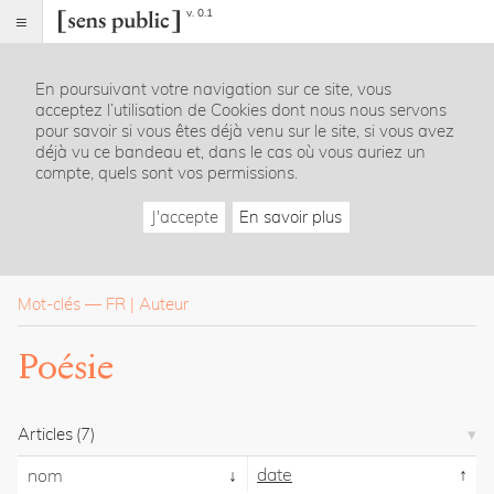
v. 0.1
Sens
public
En poursuivant votre navigation sur ce site, vous
Index
acceptez l’utilisation de Cookies dont nous nous servons
Rubriques
pour savoir si vous êtes déjà venu sur le site, si vous avez
déjà vu ce bandeau et, dans le cas où vous auriez un
compte, quels sont vos permissions.
Essais
Chroniques
J'accepte
En savoir plus
Entretiens
Lectures
Créations
Dossiers
Mot-clés
—
FR
Auteur
La
Poésie
revue
Accueil
Présentation
Articles
(7)
Publier
Contact
date
nom
À