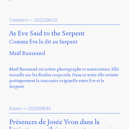
Charles-
Le
Moyne
Creations
—
2021/06/10
Longueuil
(QC)
As Eve Said to the Serpent
J4K
0B7
Comme Ève le dit au Serpent
Canada
Maël Baussand
ISSN
2104-
3272
Maël Baussand est artiste photographe et universitaire. Elle
travaille sur les fluides corporels. Dans ce texte elle revisite
Sens
poétiquement la rencontre originelle entre Ève et le
public
Serpent.
v.
0.1
(2020/03)
Essais
—
2020/09/30
Typographies
:
Présences de Josée Yvon dans la
Jannon
de