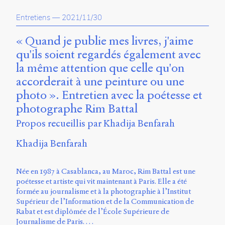
propos
Entretiens
—
2021/11/30
du
site
Archipel
« Quand je publie mes livres, j'aime
qu'ils soient regardés également avec
En
la même attention que celle qu'on
ligne
accorderait à une peinture ou une
Mastodon
photo ». Entretien avec la poétesse et
photographe Rim Battal
Université
Propos recueillis par Khadija Benfarah
de
Sherbrooke
Khadija Benfarah
Campus
de
Née en 1987 à Casablanca, au Maroc, Rim Battal est une
Longueuil
poétesse et artiste qui vit maintenant à Paris. Elle a été
Local
formée au journalisme et à la photographie à l’Institut
B1-
Supérieur de l’Information et de la Communication de
12723
Rabat et est diplômée de l’École Supérieure de
150
Journalisme de Paris. …
Pl.