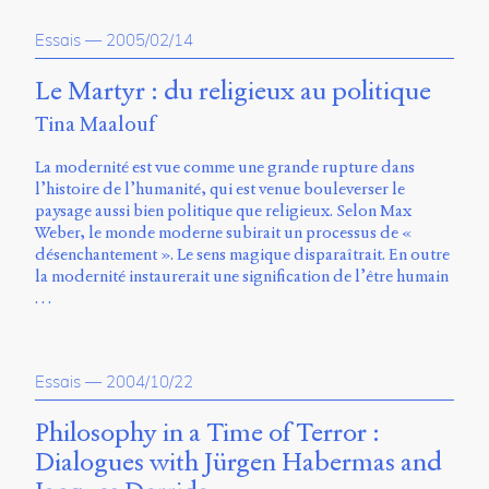
Storm
Type
Essais
—
2005/02/14
Foundry
et
Le Martyr : du religieux au politique
Muli
Tina Maalouf
de
Vernon
Adams.
La modernité est vue comme une grande rupture dans
l’histoire de l’humanité, qui est venue bouleverser le
Ce
paysage aussi bien politique que religieux. Selon Max
site
Weber, le monde moderne subirait un processus de «
a
désenchantement ». Le sens magique disparaîtrait. En outre
été
la modernité instaurerait une signification de l’être humain
conçu
…
par
Julie
Blanc,
Maxime
Essais
—
2004/10/22
Bouton,
Jérémy
Philosophy in a Time of Terror :
De
Dialogues with Jürgen Habermas and
Barros,