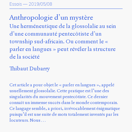
Essais
—
2019/05/08
Charles-
Le
Moyne
Anthropologie d’un mystère
Longueuil
Une herméneutique de la glossolalie au sein
(QC)
d’une communauté pentecôtiste d’un
J4K
0B7
township sud-africain. Ou comment le «
Canada
parler en langues » peut révéler la structure
ISSN
de la société
2104-
3272
Thibaut Dubarry
Sens
public
Cet article a pour objet le « parler en langues », appelé
v.
usuellement glossolalie. Cette pratique est l’une des
0.1
singularités du mouvement pentecôtiste. Ce dernier
(2020/03)
connaît un immense succès dans le monde contemporain.
Ce langage semble, a priori, irrévocablement énigmatique
Typographies
puisqu’il est une suite de mots totalement inventés par les
:
locuteurs. Nous …
Jannon
de