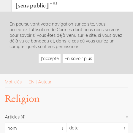
v. 0.1
Sens
public
En poursuivant votre navigation sur ce site, vous
Index
acceptez l’utilisation de Cookies dont nous nous servons
Rubriques
pour savoir si vous êtes déjà venu sur le site, si vous avez
déjà vu ce bandeau et, dans le cas où vous auriez un
compte, quels sont vos permissions.
Essais
Chroniques
J'accepte
En savoir plus
Entretiens
Lectures
Créations
Dossiers
Mot-clés
—
EN
Auteur
La
Religion
revue
Accueil
Présentation
Articles
(4)
Publier
Contact
date
nom
À