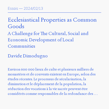
propos
Essais
—
2024/02/13
du
site
Archipel
Ecclesiastical Properties as Common
Goods
En
A Challenge for The Cultural, Social and
ligne
Economic Development of Local
Mastodon
Communities
Davide Dimodugno
Université
de
Sherbrooke
Environ 600 000 lieux de culte et plusieurs milliers de
Campus
monastères et de couvents existent en Europe, selon des
de
études récentes. Le processus de sécularisation, la
Longueuil
diminution et le déplacement de la population, la
Local
réduction des vocations à la vie sacrée peuvent être
B1-
considérés comme responsables de la redondance des …
12723
150
Pl.