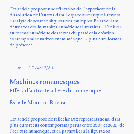
Émile
Greis,
Cet article propose une réfutation de l’hypothèse de la
Timothée
dissolution de l’auteur dans l’espace numérique à travers
Guicherd,
l’analyse de ses reconfigurations multiples. En articulant
Servanne
deux axes des humanités numériques littéraires – l’édition
Monjour,
au format numérique des textes du passé et la création
Nicolas
contemporaine nativement numérique –, plusieurs formes
Sauret
de présence …
et
Marcello
Vitali-
Rosati,
Essais
—
2024/12/20
de
2018
Machines romanesques
à
Effets d’autorité à l’ère du numérique
2020.
Estelle Mouton-Rovira
Cet article propose de réfléchir aux représentations, dans
plusieurs récits contemporains parus entre 2009 et 2021, de
l’écriture numérique, et en particulier à la figuration