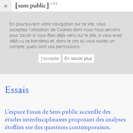
v. 0.1
Sens
public
En poursuivant votre navigation sur ce site, vous
Index
acceptez l’utilisation de Cookies dont nous nous servons
Rubriques
pour savoir si vous êtes déjà venu sur le site, si vous avez
déjà vu ce bandeau et, dans le cas où vous auriez un
compte, quels sont vos permissions.
Essais
Chroniques
J'accepte
En savoir plus
Entretiens
Lectures
Créations
Dossiers
Essais
La
revue
Accueil
L’espace Essais de Sens public accueille des
Présentation
études interdisciplinaires proposant des analyses
Publier
Contact
étoffées sur des questions contemporaines.
À