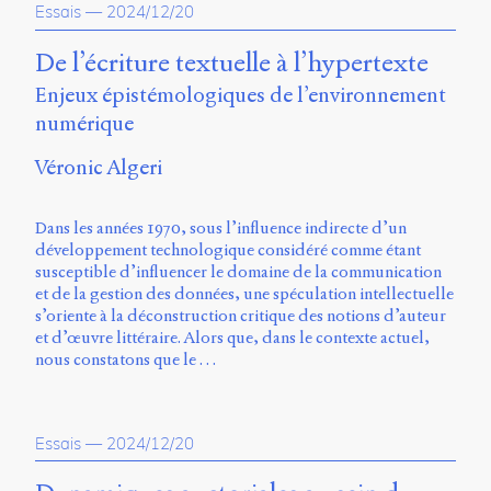
Essais
—
2024/12/20
Charles-
Le
De l’écriture textuelle à l’hypertexte
Moyne
Longueuil
Enjeux épistémologiques de l’environnement
(QC)
numérique
J4K
0B7
Véronic Algeri
Canada
ISSN
Dans les années 1970, sous l’influence indirecte d’un
2104-
développement technologique considéré comme étant
3272
susceptible d’influencer le domaine de la communication
Sens
et de la gestion des données, une spéculation intellectuelle
public
s’oriente à la déconstruction critique des notions d’auteur
v.
et d’œuvre littéraire. Alors que, dans le contexte actuel,
0.1
nous constatons que le …
(2020/03)
Typographies
:
Essais
—
2024/12/20
Jannon
de