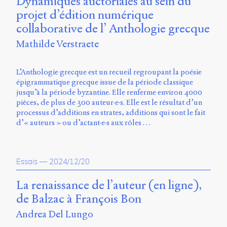
Dynamiques auctoriales au sein du
Storm
projet d’édition numérique
Type
collaborative de l’ Anthologie grecque
Foundry
et
Mathilde Verstraete
Muli
de
Vernon
L’Anthologie grecque est un recueil regroupant la poésie
Adams.
épigrammatique grecque issue de la période classique
jusqu’à la période byzantine. Elle renferme environ 4000
Ce
pièces, de plus de 300 auteur·e·s. Elle est le résultat d’un
site
processus d’additions en strates, additions qui sont le fait
a
d’« auteurs » ou d’actant·e·s aux rôles …
été
conçu
par
Julie
Essais
—
2024/12/20
Blanc,
Maxime
La renaissance de l’auteur (en ligne),
Bouton,
de Balzac à François Bon
Jérémy
De
Andrea Del Lungo
Barros,