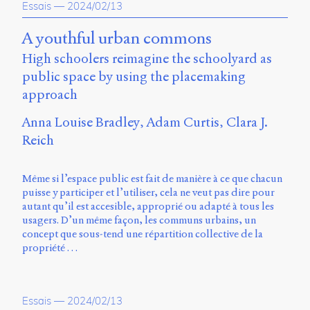
Essais
—
2024/02/13
A youthful urban commons
High schoolers reimagine the schoolyard as
public space by using the placemaking
approach
Anna Louise Bradley
Adam Curtis
Clara J.
Reich
Même si l’espace public est fait de manière à ce que chacun
puisse y participer et l’utiliser, cela ne veut pas dire pour
autant qu’il est accesible, approprié ou adapté à tous les
usagers. D’un même façon, les communs urbains, un
concept que sous-tend une répartition collective de la
propriété …
Essais
—
2024/02/13