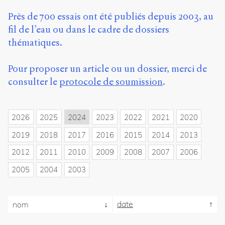
propos
Près de 700 essais ont été publiés depuis 2003, au
du
site
fil de l’eau ou dans le cadre de dossiers
Archipel
thématiques.
En
Pour proposer un article ou un dossier, merci de
ligne
consulter le
protocole de soumission
.
Mastodon
2026
2025
2024
2023
2022
2021
2020
Université
de
2019
2018
2017
2016
2015
2014
2013
Sherbrooke
Campus
2012
2011
2010
2009
2008
2007
2006
de
2005
2004
2003
Longueuil
Local
B1-
12723
date
nom
150
Pl.