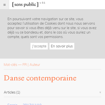
v. 0.1
Sens
public
En poursuivant votre navigation sur ce site, vous
Index
acceptez l’utilisation de Cookies dont nous nous servons
Rubriques
pour savoir si vous êtes déjà venu sur le site, si vous avez
déjà vu ce bandeau et, dans le cas où vous auriez un
compte, quels sont vos permissions.
Essais
Chroniques
J'accepte
En savoir plus
Entretiens
Lectures
Créations
Dossiers
Mot-clés
—
FR
Auteur
La
Danse contemporaine
revue
Accueil
Présentation
Articles
(1)
Publier
Contact
À