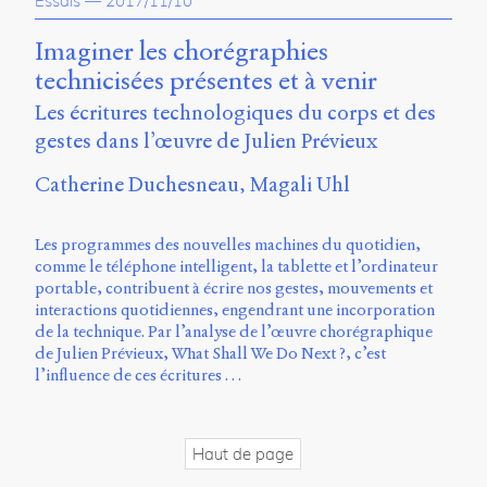
Essais
—
2017/11/10
propos
du
Imaginer les chorégraphies
site
technicisées présentes et à venir
Archipel
Les écritures technologiques du corps et des
En
gestes dans l’œuvre de Julien Prévieux
ligne
Catherine Duchesneau
Magali Uhl
Mastodon
Les programmes des nouvelles machines du quotidien,
Université
comme le téléphone intelligent, la tablette et l’ordinateur
de
portable, contribuent à écrire nos gestes, mouvements et
Sherbrooke
interactions quotidiennes, engendrant une incorporation
Campus
de la technique. Par l’analyse de l’œuvre chorégraphique
de
de Julien Prévieux, What Shall We Do Next ?, c’est
Longueuil
l’influence de ces écritures …
Local
B1-
12723
Haut de page
150
Pl.