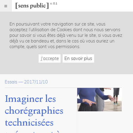
v. 0.1
Sens
public
En poursuivant votre navigation sur ce site, vous
Index
acceptez l’utilisation de Cookies dont nous nous servons
Article
pour savoir si vous êtes déjà venu sur le site, si vous avez
déjà vu ce bandeau et, dans le cas où vous auriez un
Table
compte, quels sont vos permissions.
des
matières
J'accepte
En savoir plus
Une chorégraphie de gestes technologiques
L’imaginaire prospectif ou les « écritures chorégraphiques » pos
Les « écritures technologiques » du corps ou l’incorporation de
Essais
—
2017/11/10
Des cyborgs ordinaires
Bibliographie
Imaginer les
Dossier(s)
chorégraphies
Corps contemporain et espace vécu
technicisées
Sara
Bédard-
Goulet