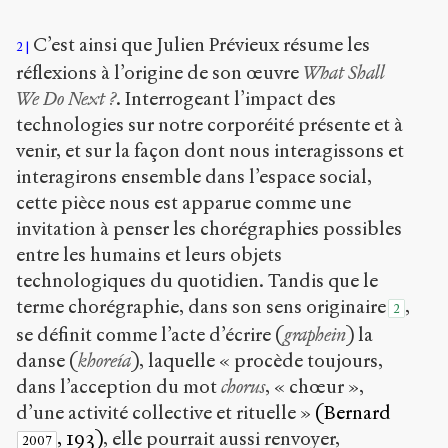
NonCommercial-
ShareAlike 4.0
C’est ainsi que Julien Prévieux résume les
International
2
(CC BY-NC-SA
réflexions à l’origine de son œuvre
What Shall
4.0)
We Do Next ?
. Interrogeant l’impact des
technologies sur notre corporéité présente et à
Accéder
à la
venir, et sur la façon dont nous interagissons et
version
interagirons ensemble dans l’espace social,
PDF
cette pièce nous est apparue comme une
invitation à penser les chorégraphies possibles
entre les humains et leurs objets
technologiques du quotidien. Tandis que le
terme chorégraphie, dans son sens originaire
,
2
se définit comme l’acte d’écrire (
graphein
) la
danse (
khoreía
), laquelle « procède toujours,
dans l’acception du mot
chorus
, « chœur »,
d’une activité collective et rituelle »
(Bernard
, 193)
, elle pourrait aussi renvoyer,
2007