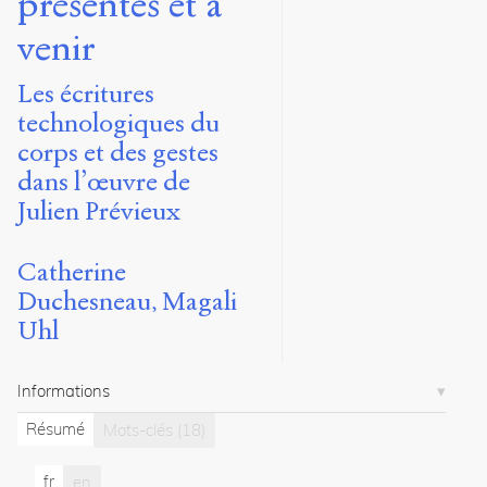
présentes et à
8
venir
articles
Notes
Les écritures
technologiques du
Citations
corps et des gestes
Citer /
dans l’œuvre de
Partager
/
Julien Prévieux
Exporter
Catherine
Duchesneau,
Catherine
.
Duchesneau
Magali
Uhl,
Uhl
Magali
.
Imaginer
les
Informations
chorégraphies
technicisées
Résumé
Mots-clés
(18)
présentes
et
fr
en