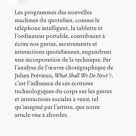
à
venir,
Les programmes des nouvelles
Les
écritures
machines du quotidien, comme le
technologiques
téléphone intelligent, la tablette et
du
l’ordinateur portable, contribuent à
corps
écrire nos gestes, mouvements et
et
des
interactions quotidiennes, engendrant
gestes
une incorporation de la technique. Par
dans
l’analyse de l’œuvre chorégraphique de
l’œuvre
de
Julien Prévieux,
What Shall We Do Next
?,
Julien
c’est l’influence de ces écritures
Prévieux
.
technologiques du corps sur les gestes
2017
.
Sens
et interactions sociales à venir, tel
public
.
qu’imaginé par l’artiste, que notre
h
article vise à aborder.
t
t
p
: