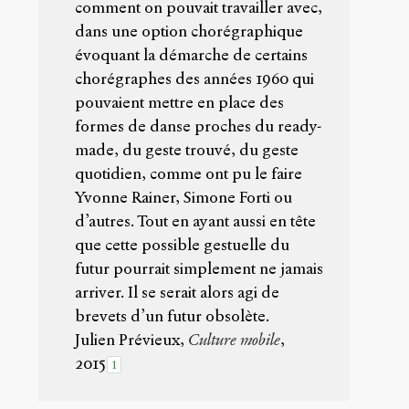
c
comment on pouvait travailler avec,
l
dans une option chorégraphique
e
évoquant la démarche de certains
s
chorégraphes des années 1960 qui
/
1
pouvaient mettre en place des
2
formes de danse proches du ready-
6
made, du geste trouvé, du geste
3
/
quotidien, comme ont pu le faire
Yvonne Rainer, Simone Forti ou
Copier la
d’autres. Tout en ayant aussi en tête
référence
Chicago
que cette possible gestuelle du
futur pourrait simplement ne jamais
Copier la
référence
arriver. Il se serait alors agi de
Bibtex
brevets d’un futur obsolète.
Julien Prévieux,
Culture mobile
,
Creative
2015
1
Commons
Attribution-