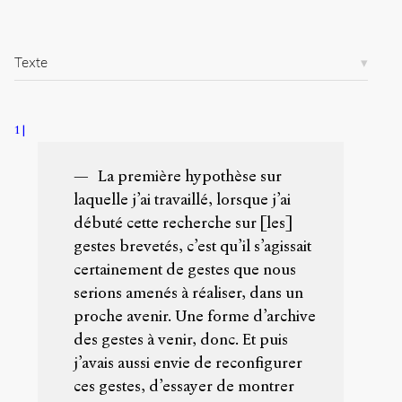
/
/
s
Texte
e
n
s
-
1
p
u
b
La première hypothèse sur
l
laquelle j’ai travaillé, lorsque j’ai
i
débuté cette recherche sur [les]
c
gestes brevetés, c’est qu’il s’agissait
.
o
certainement de gestes que nous
r
serions amenés à réaliser, dans un
g
proche avenir. Une forme d’archive
/
a
des gestes à venir, donc. Et puis
r
j’avais aussi envie de reconfigurer
t
ces gestes, d’essayer de montrer
i