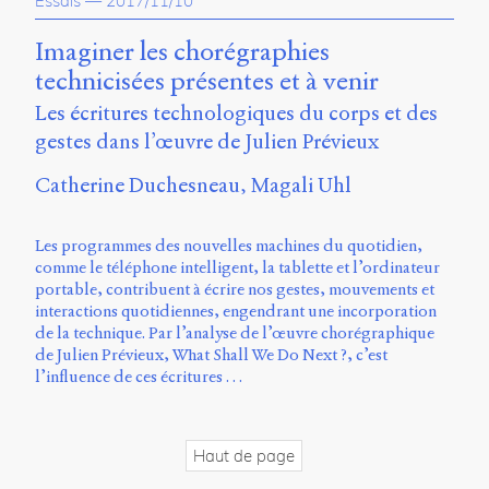
Essais
—
2017/11/10
propos
du
Imaginer les chorégraphies
site
technicisées présentes et à venir
Archipel
Les écritures technologiques du corps et des
En
gestes dans l’œuvre de Julien Prévieux
ligne
Catherine Duchesneau
Magali Uhl
Mastodon
Les programmes des nouvelles machines du quotidien,
Université
comme le téléphone intelligent, la tablette et l’ordinateur
de
portable, contribuent à écrire nos gestes, mouvements et
Sherbrooke
interactions quotidiennes, engendrant une incorporation
Campus
de la technique. Par l’analyse de l’œuvre chorégraphique
de
de Julien Prévieux, What Shall We Do Next ?, c’est
Longueuil
l’influence de ces écritures …
Local
B1-
12723
Haut de page
150
Pl.