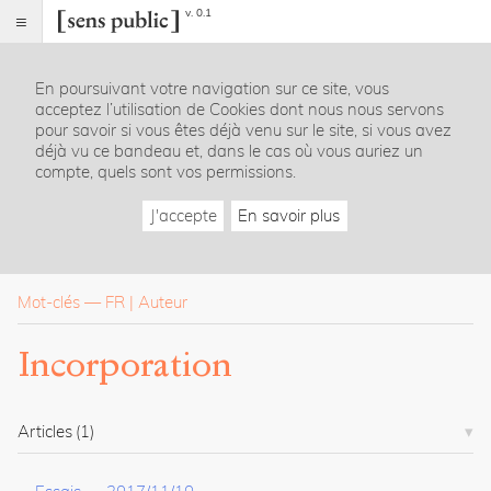
v. 0.1
Sens
public
En poursuivant votre navigation sur ce site, vous
Index
acceptez l’utilisation de Cookies dont nous nous servons
Rubriques
pour savoir si vous êtes déjà venu sur le site, si vous avez
déjà vu ce bandeau et, dans le cas où vous auriez un
compte, quels sont vos permissions.
Essais
Chroniques
J'accepte
En savoir plus
Entretiens
Lectures
Créations
Dossiers
Mot-clés
—
FR
Auteur
La
Incorporation
revue
Accueil
Présentation
Articles
(1)
Publier
Contact
À