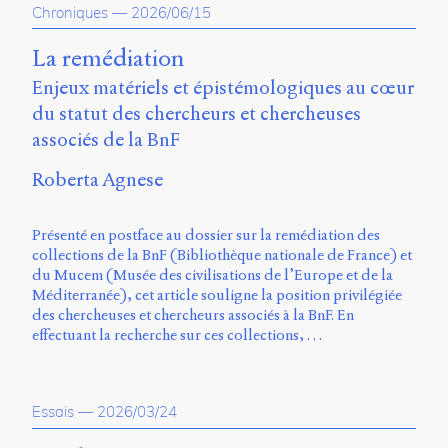
Chroniques
—
2026/06/15
Charles-
Le
Moyne
La remédiation
Longueuil
Enjeux matériels et épistémologiques au cœur
(QC)
du statut des chercheurs et chercheuses
J4K
0B7
associés de la BnF
Canada
Roberta Agnese
ISSN
2104-
3272
Présenté en postface au dossier sur la remédiation des
collections de la BnF (Bibliothèque nationale de France) et
Sens
du Mucem (Musée des civilisations de l’Europe et de la
public
Méditerranée), cet article souligne la position privilégiée
v.
des chercheuses et chercheurs associés à la BnF. En
0.1
effectuant la recherche sur ces collections, …
(2020/03)
Typographies
:
Essais
—
2026/03/24
Jannon
de