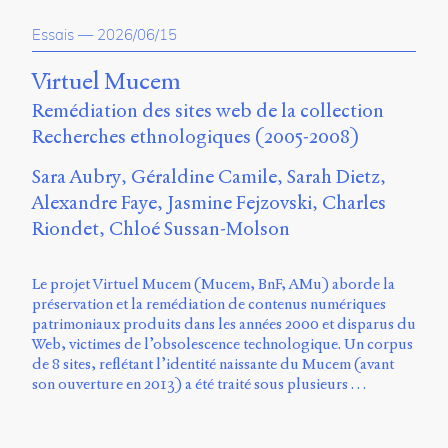
propos
Essais
—
2026/06/15
du
site
Archipel
Virtuel Mucem
Remédiation des sites web de la collection
En
Recherches ethnologiques (2005-2008)
ligne
Sara Aubry
Géraldine Camile
Sarah Dietz
Mastodon
Alexandre Faye
Jasmine Fejzovski
Charles
Riondet
Chloé Sussan-Molson
Université
de
Sherbrooke
Le projet Virtuel Mucem (Mucem, BnF, AMu) aborde la
Campus
préservation et la remédiation de contenus numériques
de
patrimoniaux produits dans les années 2000 et disparus du
Longueuil
Web, victimes de l’obsolescence technologique. Un corpus
Local
de 8 sites, reflétant l’identité naissante du Mucem (avant
B1-
son ouverture en 2013) a été traité sous plusieurs …
12723
150
Pl.