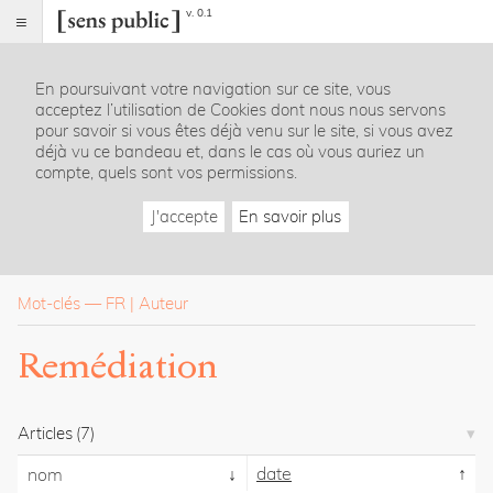
v. 0.1
Sens
public
En poursuivant votre navigation sur ce site, vous
Index
acceptez l’utilisation de Cookies dont nous nous servons
Rubriques
pour savoir si vous êtes déjà venu sur le site, si vous avez
déjà vu ce bandeau et, dans le cas où vous auriez un
compte, quels sont vos permissions.
Essais
Chroniques
J'accepte
En savoir plus
Entretiens
Lectures
Créations
Dossiers
Mot-clés
—
FR
Auteur
La
Remédiation
revue
Accueil
Présentation
Articles
(7)
Publier
Contact
date
nom
À