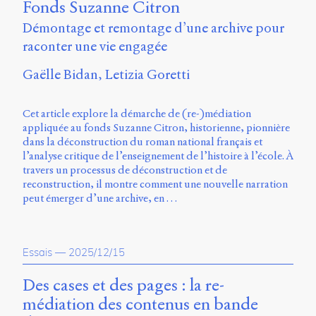
Fonds Suzanne Citron
Storm
Type
Démontage et remontage d’une archive pour
Foundry
raconter une vie engagée
et
Muli
Gaëlle Bidan
Letizia Goretti
de
Vernon
Adams.
Cet article explore la démarche de (re-)médiation
appliquée au fonds Suzanne Citron, historienne, pionnière
Ce
dans la déconstruction du roman national français et
site
l’analyse critique de l’enseignement de l’histoire à l’école. À
a
travers un processus de déconstruction et de
été
reconstruction, il montre comment une nouvelle narration
conçu
peut émerger d’une archive, en …
par
Julie
Blanc,
Maxime
Essais
—
2025/12/15
Bouton,
Jérémy
Des cases et des pages : la re-
De
médiation des contenus en bande
Barros,