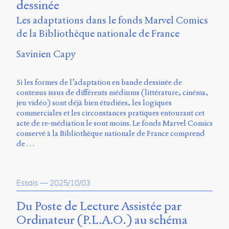
Émile
dessinée
Greis,
Les adaptations dans le fonds Marvel Comics
Timothée
Guicherd,
de la Bibliothèque nationale de France
Servanne
Monjour,
Savinien Capy
Nicolas
Sauret
Si les formes de l’adaptation en bande dessinée de
et
contenus issus de différents médiums (littérature, cinéma,
Marcello
jeu vidéo) sont déjà bien étudiées, les logiques
Vitali-
commerciales et les circonstances pratiques entourant cet
Rosati,
acte de re-médiation le sont moins. Le fonds Marvel Comics
de
conservé à la Bibliothèque nationale de France comprend
2018
de …
à
2020.
Essais
—
2025/10/03
Du Poste de Lecture Assistée par
Ordinateur (P.L.A.O.) au schéma