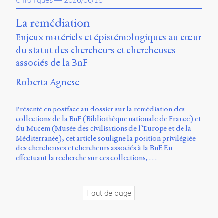
Chroniques
—
2026/06/15
propos
du
La remédiation
site
Enjeux matériels et épistémologiques au cœur
Archipel
du statut des chercheurs et chercheuses
En
associés de la BnF
ligne
Roberta Agnese
Mastodon
Présenté en postface au dossier sur la remédiation des
Université
collections de la BnF (Bibliothèque nationale de France) et
de
du Mucem (Musée des civilisations de l’Europe et de la
Sherbrooke
Méditerranée), cet article souligne la position privilégiée
Campus
des chercheuses et chercheurs associés à la BnF. En
de
effectuant la recherche sur ces collections, …
Longueuil
Local
B1-
Haut de page
12723
150
Pl.