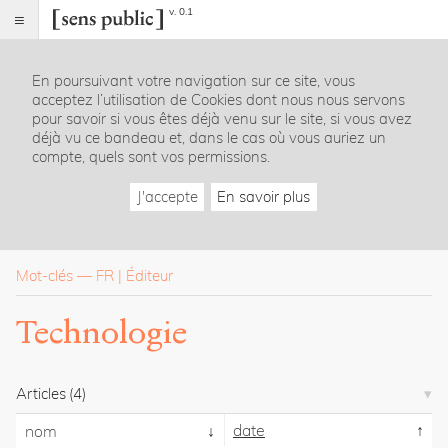
v. 0.1
Sens
public
En poursuivant votre navigation sur ce site, vous
Index
acceptez l’utilisation de Cookies dont nous nous servons
Rubriques
pour savoir si vous êtes déjà venu sur le site, si vous avez
déjà vu ce bandeau et, dans le cas où vous auriez un
compte, quels sont vos permissions.
Essais
Chroniques
J'accepte
En savoir plus
Entretiens
Lectures
Créations
Dossiers
Mot-clés
—
FR
Éditeur
La
Technologie
revue
Accueil
Présentation
Articles
(4)
Publier
Contact
date
nom
À