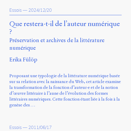
propos
Essais
—
2024/12/20
du
site
Archipel
Que restera-t-il de l’auteur numérique
?
En
Préservation et archives de la littérature
ligne
numérique
Mastodon
Erika Fülöp
Université
Proposant une typologie de la littérature numérique basée
de
sur sa relation avec la naissance du Web, cet article examine
Sherbrooke
la transformation de la fonction d’auteur·e et de la notion
Campus
d’œuvre littéraire à l’aune de l’évolution des formes
de
littéraires numériques. Cette fonction étant liée à la fois à la
Longueuil
genèse des …
Local
B1-
12723
150
Essais
—
2011/06/17
Pl.