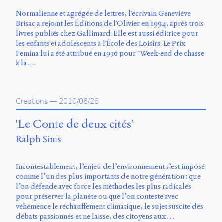
Storm
Normalienne et agrégée de lettres, l'écrivain Geneviève
Type
Brisac a rejoint les Éditions de l'Olivier en 1994, après trois
Foundry
livres publiés chez Gallimard. Elle est aussi éditrice pour
et
les enfants et adolescents à l'École des Loisirs. Le Prix
Muli
Femina lui a été attribué en 1996 pour "Week-end de chasse
de
à la …
Vernon
Adams.
Ce
Creations
—
2010/06/26
site
a
'Le Conte de deux cités'
été
conçu
Ralph Sims
par
Julie
Blanc,
Incontestablement, l’enjeu de l’environnement s’est imposé
Maxime
comme l’un des plus importants de notre génération : que
Bouton,
l’on défende avec force les méthodes les plus radicales
Jérémy
pour préserver la planète ou que l’on conteste avec
De
véhémence le réchauffement climatique, le sujet suscite des
Barros,
débats passionnés et ne laisse, des citoyens aux …