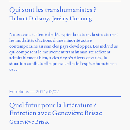
Charles-
Qui sont les transhumanistes ?
Le
Moyne
Thibaut Dubarry
Jérémy Hornung
Longueuil
(QC)
J4K
Nous avons ici tenté de décrypter la nature, la structure et
0B7
les modalités d'actions d'une minorité active
Canada
contemporaine au sein des pays développés. Les individus
qui composent le mouvement transhumaniste reflètent
ISSN
admirablement bien, à des degrés divers et variés, la
2104-
situation conflictuelle qui est celle de l'espèce humaine en
3272
ce …
Sens
public
v.
Entretiens
—
2011/02/02
0.1
(2020/03)
Quel futur pour la littérature ?
Typographies
Entretien avec Geneviève Brisac
:
Geneviève Brisac
Jannon
de