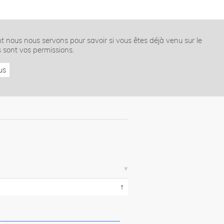
nt nous nous servons pour savoir si vous êtes déjà venu sur le
s sont vos permissions.
us