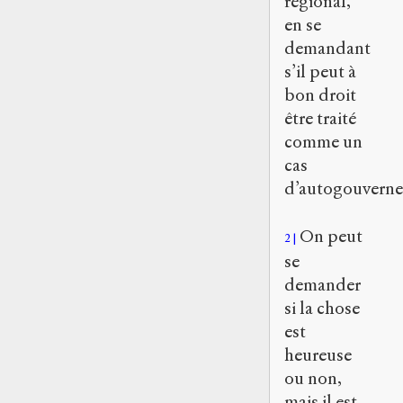
régional,
en se
demandant
s’il peut à
bon droit
être traité
comme un
cas
d’autogouvern
On peut
2
se
demander
si la chose
est
heureuse
ou non,
mais il est