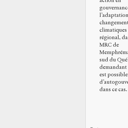
action en
gouvernanc
l’adaptatio
changemen
climatiques
régional, da
MRC de
Memphréma
sud du Québ
demandant e
est possible
d’autogouv
dans ce cas.