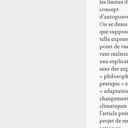
les limites 
concept
d’autogouv
On se dema
que suppos
telle expres
point de vue
veut réaliste
une explica
sens des ex
« philosoph
pratique » e
« adaptatio
changemen
climatiques 
l’article pr
projet de r