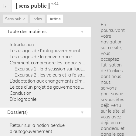
v. 0.1
Sens public
Index
Article
En
poursuivant
Table des matières
votre
navigation
Introduction
sur ce site,
Les usages de l’autogouvernement
vous
Les usages de la gouvernance
acceptez
Comment comprendre les rapports entre autogouvernement et gouvernance ?
l’utilisation
Excursus 1 : la discussion sur l’autorégulation
de Cookies
Excursus 2 : les valeurs et la faisabilité
dont nous
L’adaptation aux changements climatiques du point de vue d’une philosophie pratique de la gouvernance environnementale
nous
Le cas d’un projet de gouvernance de l’adaptation aux changements climatiques. Contribue-t-il à un effort d’autogouvernement ?
servons
Conclusion
pour savoir
Bibliographie
si vous êtes
déjà venu
sur le site, si
Dossier(s)
vous avez
déjà vu ce
Retour sur la notion perdue
bandeau et,
d'autogouvernement
dans le cas