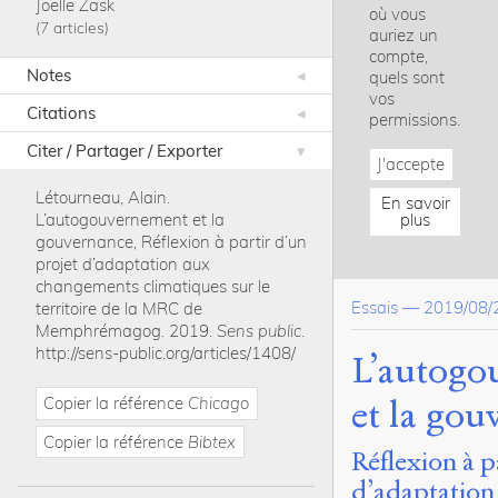
Joëlle Zask
où vous
7 articles
auriez un
compte,
Notes
quels sont
vos
Citations
permissions.
Citer / Partager / Exporter
J'accepte
Létourneau, Alain
.
En savoir
L’autogouvernement et la
plus
gouvernance, Réflexion à partir d’un
projet d’adaptation aux
changements climatiques sur le
Essais
—
2019/08/
territoire de la MRC de
Memphrémagog
.
2019
.
Sens public
.
http://sens-public.org/articles/1408/
L’autogo
et la gou
Copier la référence
Chicago
Copier la référence
Bibtex
Réflexion à p
d’adaptation