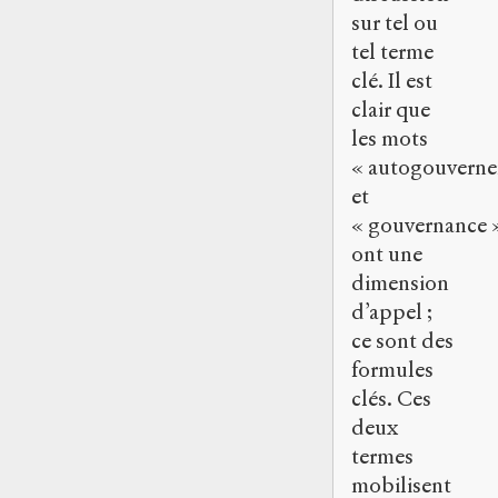
sur tel ou
tel terme
clé. Il est
clair que
les mots
« autogouvern
et
« gouvernance 
ont une
dimension
d’appel ;
ce sont des
formules
clés. Ces
deux
termes
mobilisent