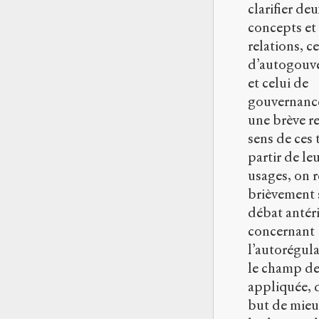
clarifier de
concepts et 
relations, ce
d’autogouv
et celui de
gouvernanc
une brève r
sens de ces 
partir de le
usages, on r
brièvement 
débat antéri
concernant
l’autorégul
le champ de
appliquée, 
but de mieux