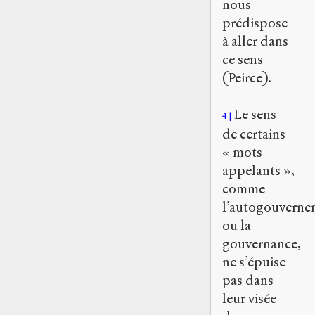
nous
prédispose
à aller dans
ce sens
(Peirce).
Le sens
4
de certains
« mots
appelants »,
comme
l’autogouverne
ou la
gouvernance,
ne s’épuise
pas dans
leur visée