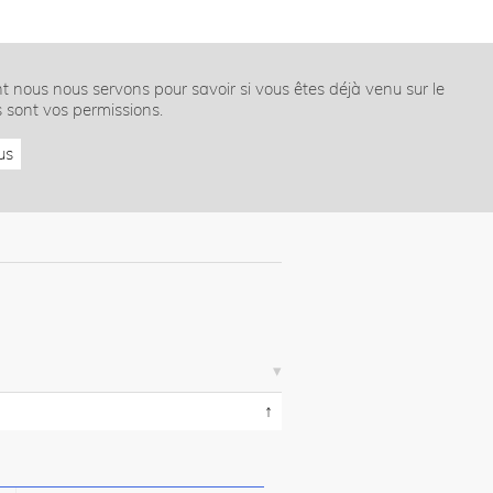
nt nous nous servons pour savoir si vous êtes déjà venu sur le
s sont vos permissions.
us