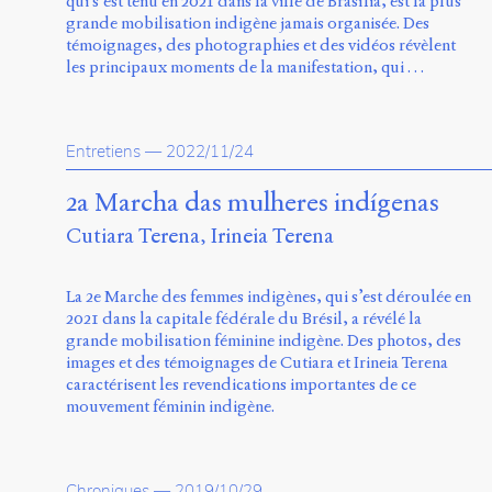
qui s’est tenu en 2021 dans la ville de Brasília, est la plus
grande mobilisation indigène jamais organisée. Des
témoignages, des photographies et des vidéos révèlent
les principaux moments de la manifestation, qui …
Entretiens
—
2022/11/24
2a Marcha das mulheres indígenas
Cutiara Terena
Irineia Terena
La 2e Marche des femmes indigènes, qui s’est déroulée en
2021 dans la capitale fédérale du Brésil, a révélé la
grande mobilisation féminine indigène. Des photos, des
images et des témoignages de Cutiara et Irineia Terena
caractérisent les revendications importantes de ce
mouvement féminin indigène.
Chroniques
—
2019/10/29