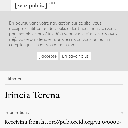
v. 0.1
Sens
public
En poursuivant votre navigation sur ce site, vous
Index
acceptez l’utilisation de Cookies dont nous nous servons
Rubriques
pour savoir si vous êtes déjà venu sur le site, si vous avez
déjà vu ce bandeau et, dans le cas où vous auriez un
compte, quels sont vos permissions.
Essais
Chroniques
J'accepte
En savoir plus
Entretiens
Lectures
Créations
Dossiers
Utilisateur
La
Irineia Terena
revue
Accueil
Présentation
Informations
Publier
Contact
Receiving from
https://pub.orcid.org/v2.0/0000-
À