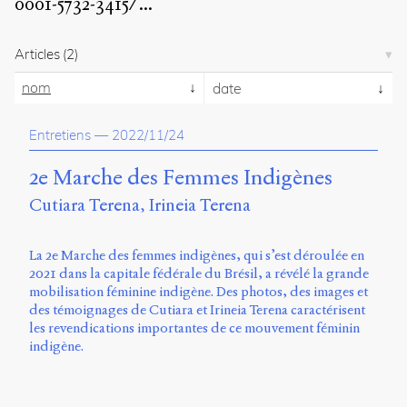
0001-5732-3415/
...
propos
du
site
Articles
(2)
Archipel
nom
date
En
ligne
Entretiens
—
2022/11/24
Mastodon
2e Marche des Femmes Indigènes
Cutiara Terena
Irineia Terena
Université
de
La 2e Marche des femmes indigènes, qui s’est déroulée en
Sherbrooke
2021 dans la capitale fédérale du Brésil, a révélé la grande
Campus
mobilisation féminine indigène. Des photos, des images et
de
des témoignages de Cutiara et Irineia Terena caractérisent
Longueuil
les revendications importantes de ce mouvement féminin
Local
indigène.
B1-
12723
150
Pl.