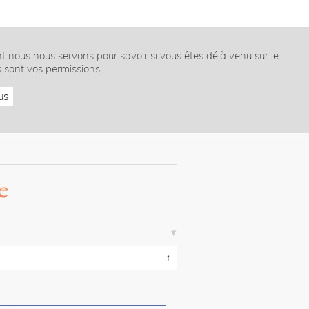
nt nous nous servons pour savoir si vous êtes déjà venu sur le
s sont vos permissions.
us
e