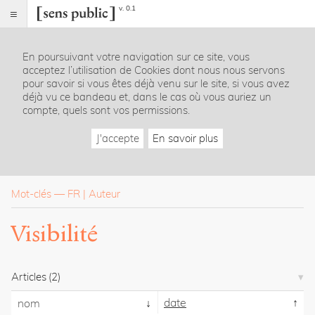
v. 0.1
Sens
public
En poursuivant votre navigation sur ce site, vous
Index
acceptez l’utilisation de Cookies dont nous nous servons
Rubriques
pour savoir si vous êtes déjà venu sur le site, si vous avez
déjà vu ce bandeau et, dans le cas où vous auriez un
compte, quels sont vos permissions.
Essais
Chroniques
J'accepte
En savoir plus
Entretiens
Lectures
Créations
Dossiers
Mot-clés
—
FR
Auteur
La
Visibilité
revue
Accueil
Présentation
Articles
(2)
Publier
Contact
date
nom
À