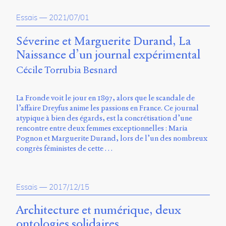
propos
Essais
—
2021/07/01
du
site
Archipel
Séverine et Marguerite Durand, La
Naissance d’un journal expérimental
En
Cécile Torrubia Besnard
ligne
Mastodon
La Fronde voit le jour en 1897, alors que le scandale de
l’affaire Dreyfus anime les passions en France. Ce journal
atypique à bien des égards, est la concrétisation d’une
Université
rencontre entre deux femmes exceptionnelles : Maria
de
Pognon et Marguerite Durand, lors de l’un des nombreux
Sherbrooke
congrès féministes de cette …
Campus
de
Longueuil
Local
Essais
—
2017/12/15
B1-
12723
Architecture et numérique, deux
150
ontologies solidaires
Pl.