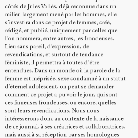
-
côtés de Jules Vallès, déjà reconnue dans un
p
milieu largement mené par les hommes, elle
u
s’investira dans ce projet de femmes, créé,
b
l
rédigé, et publié, uniquement par celles que
i
l’on nommera, entre autres, les frondeuses.
c
Lieu sans pareil, d’expression, de
.
revendications, et surtout de tendance
o
r
féministe, il permettra à toutes d’être
g
entendues. Dans un monde où la parole de la
/
femme est méprisée, sexe condamné à un statut
a
r
d’éternel adolescent, on peut se demander
t
comment ce projet a pu voir le jour, qui sont
i
ces fameuses frondeuses, ou encore, quelles
c
l
sont leurs revendications. Nous nous
e
intéresserons donc au contexte de la naissance
s
de ce journal, à ses créatrices et collaboratrices,
/
mais aussi à sa réception par ses homologues
1