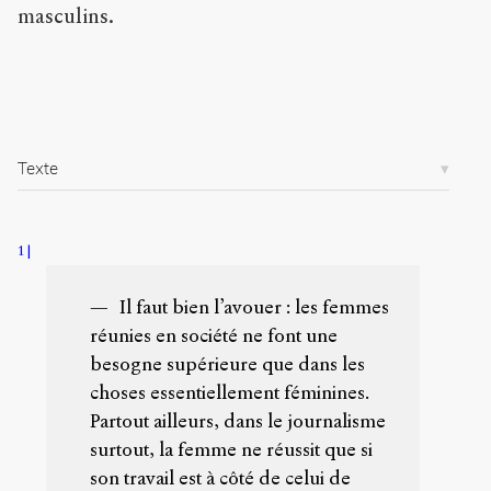
5
masculins.
8
5
/
Copier la
référence
Chicago
Texte
Copier la
référence
Bibtex
1
Creative
Il faut bien l’avouer : les femmes
Commons
réunies en société ne font une
Attribution-
besogne supérieure que dans les
NonCommercial-
ShareAlike 4.0
choses essentiellement féminines.
International
Partout ailleurs, dans le journalisme
(CC BY-NC-SA
surtout, la femme ne réussit que si
4.0)
son travail est à côté de celui de