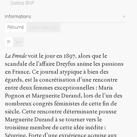
Séverine
Gallica BNF
et
Marguerite
Informations
Durand,
La
Résumé
Mots-clés
(21)
Naissance
d’un
fr
en
journal
expérimental
.
La Fronde
voit le jour en 1897, alors que le
2021
.
Sens
scandale de l’affaire Dreyfus anime les passions
public
.
en France. Ce journal atypique à bien des
h
égards, est la concrétisation d’une rencontre
t
t
entre deux femmes exceptionnelles : Maria
p
Pognon et Marguerite Durand, lors de l’un des
:
nombreux congrès féministes de cette fin de
/
siècle. Cette rencontre déterminante pousse
/
s
Marguerite Durand à se tourner vers le
e
troisième membre de cette idée inédite :
n
Séverine. Forte d’une expérience acquise aux
s