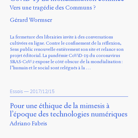
Charles-
Vers une tragédie des Communs ?
Le
Moyne
Gérard Wormser
Longueuil
(QC)
J4K
La fermeture des librairies invite à des conversations
0B7
cultivées en ligne. Contre le confinement de la réflexion,
Canada
Sens public renouvelle entièrement son site et relance son
projet éditorial. La pandémie CoViD-19 du coronavirus
ISSN
SRAS-CoV-2 expose le côté obscur de la mondialisation :
2104-
l’humain et le social sont relégués à la …
3272
Sens
public
Essais
—
2017/12/15
v.
0.1
Pour une éthique de la mimesis à
(2020/03)
l’époque des technologies numériques
Typographies
Adriano Fabris
:
Jannon
de