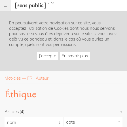
v. 0.1
Sens
public
En poursuivant votre navigation sur ce site, vous
Index
acceptez l’utilisation de Cookies dont nous nous servons
Rubriques
pour savoir si vous êtes déjà venu sur le site, si vous avez
déjà vu ce bandeau et, dans le cas où vous auriez un
compte, quels sont vos permissions.
Essais
Chroniques
J'accepte
En savoir plus
Entretiens
Lectures
Créations
Dossiers
Mot-clés
—
FR
Auteur
La
Éthique
revue
Accueil
Présentation
Articles
(4)
Publier
Contact
date
nom
À