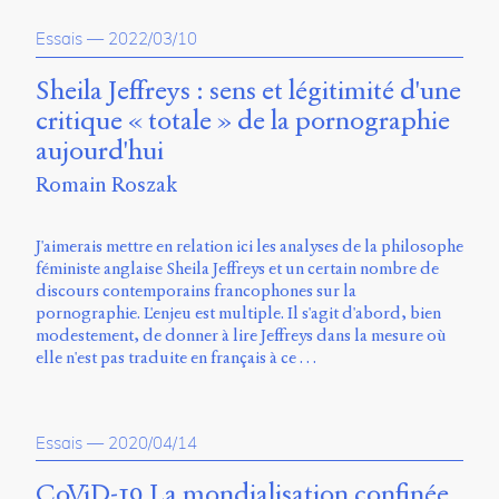
propos
Essais
—
2022/03/10
du
site
Archipel
Sheila Jeffreys : sens et légitimité d'une
critique « totale » de la pornographie
En
aujourd'hui
ligne
Romain Roszak
Mastodon
J'aimerais mettre en relation ici les analyses de la philosophe
féministe anglaise Sheila Jeffreys et un certain nombre de
Université
discours contemporains francophones sur la
de
pornographie. L'enjeu est multiple. Il s'agit d'abord, bien
Sherbrooke
modestement, de donner à lire Jeffreys dans la mesure où
Campus
elle n'est pas traduite en français à ce …
de
Longueuil
Local
B1-
Essais
—
2020/04/14
12723
150
CoViD-19 La mondialisation confinée
Pl.