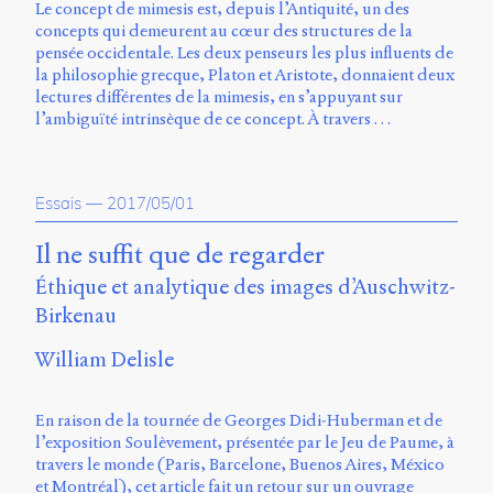
Le concept de mimesis est, depuis l’Antiquité, un des
Storm
concepts qui demeurent au cœur des structures de la
Type
pensée occidentale. Les deux penseurs les plus influents de
Foundry
la philosophie grecque, Platon et Aristote, donnaient deux
et
lectures différentes de la mimesis, en s’appuyant sur
Muli
l’ambiguïté intrinsèque de ce concept. À travers …
de
Vernon
Adams.
Essais
—
2017/05/01
Ce
site
Il ne suffit que de regarder
a
été
Éthique et analytique des images d’Auschwitz-
conçu
Birkenau
par
Julie
William Delisle
Blanc,
Maxime
Bouton,
En raison de la tournée de Georges Didi-Huberman et de
Jérémy
l’exposition Soulèvement, présentée par le Jeu de Paume, à
De
travers le monde (Paris, Barcelone, Buenos Aires, México
Barros,
et Montréal), cet article fait un retour sur un ouvrage