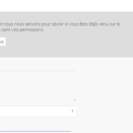
nt nous nous servons pour savoir si vous êtes déjà venu sur le
s sont vos permissions.
us