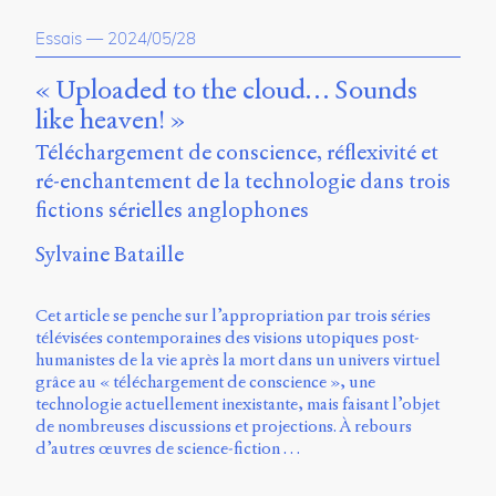
propos
Essais
—
2024/05/28
du
site
Archipel
« Uploaded to the cloud… Sounds
like heaven! »
En
Téléchargement de conscience, réflexivité et
ligne
ré-enchantement de la technologie dans trois
Mastodon
fictions sérielles anglophones
Sylvaine Bataille
Université
de
Sherbrooke
Cet article se penche sur l’appropriation par trois séries
Campus
télévisées contemporaines des visions utopiques post-
de
humanistes de la vie après la mort dans un univers virtuel
Longueuil
grâce au « téléchargement de conscience », une
Local
technologie actuellement inexistante, mais faisant l’objet
B1-
de nombreuses discussions et projections. À rebours
12723
d’autres œuvres de science-fiction …
150
Pl.