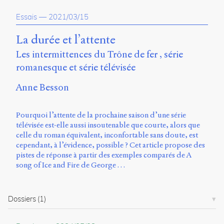
Charles-
Essais
—
2021/03/15
Le
Moyne
Longueuil
La durée et l’attente
(QC)
Les intermittences du Trône de fer , série
J4K
romanesque et série télévisée
0B7
Canada
Anne Besson
ISSN
2104-
3272
Pourquoi l’attente de la prochaine saison d’une série
télévisée est-elle aussi insoutenable que courte, alors que
Sens
celle du roman équivalent, inconfortable sans doute, est
public
cependant, à l’évidence, possible ? Cet article propose des
v.
pistes de réponse à partir des exemples comparés de A
0.1
song of Ice and Fire de George …
(2020/03)
Typographies
Dossiers
(1)
:
Jannon
de