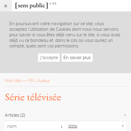
v. 0.1
Sens
public
En poursuivant votre navigation sur ce site, vous
Index
acceptez l’utilisation de Cookies dont nous nous servons
Rubriques
pour savoir si vous êtes déjà venu sur le site, si vous avez
déjà vu ce bandeau et, dans le cas où vous auriez un
compte, quels sont vos permissions.
Essais
Chroniques
J'accepte
En savoir plus
Entretiens
Lectures
Créations
Dossiers
Mot-clés
—
FR
Auteur
La
Série télévisée
revue
Accueil
Présentation
Articles
(2)
Publier
Contact
date
nom
À