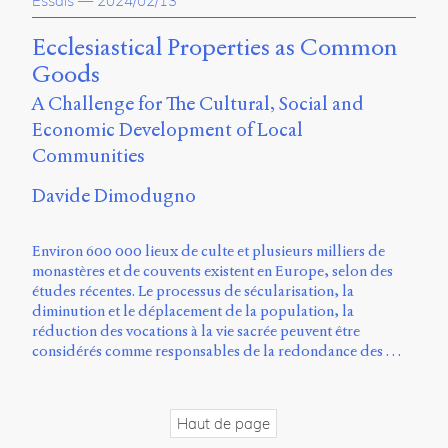
Essais
—
2024/02/13
propos
du
Ecclesiastical Properties as Common
site
Goods
Archipel
A Challenge for The Cultural, Social and
En
Economic Development of Local
ligne
Communities
Mastodon
Davide Dimodugno
Université
Environ 600 000 lieux de culte et plusieurs milliers de
de
monastères et de couvents existent en Europe, selon des
Sherbrooke
études récentes. Le processus de sécularisation, la
Campus
diminution et le déplacement de la population, la
de
réduction des vocations à la vie sacrée peuvent être
Longueuil
considérés comme responsables de la redondance des …
Local
B1-
12723
150
Haut de page
Pl.