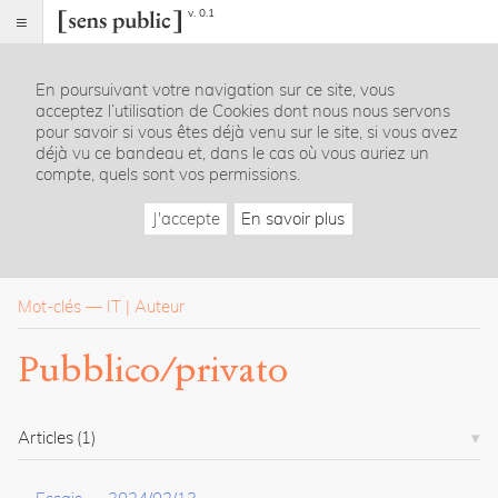
v. 0.1
Sens
public
En poursuivant votre navigation sur ce site, vous
Index
acceptez l’utilisation de Cookies dont nous nous servons
Rubriques
pour savoir si vous êtes déjà venu sur le site, si vous avez
déjà vu ce bandeau et, dans le cas où vous auriez un
compte, quels sont vos permissions.
Essais
Chroniques
J'accepte
En savoir plus
Entretiens
Lectures
Créations
Dossiers
Mot-clés
—
IT
Auteur
La
Pubblico/privato
revue
Accueil
Présentation
Articles
(1)
Publier
Contact
À