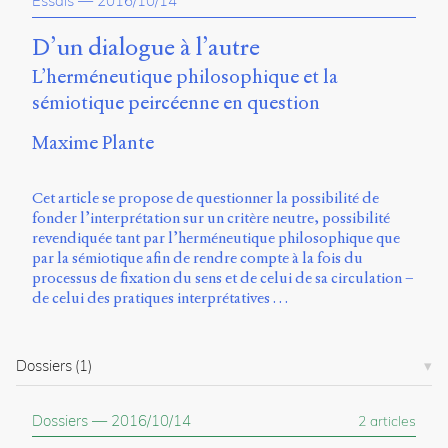
Essais
—
2016/10/14
propos
du
D’un dialogue à l’autre
site
L’herméneutique philosophique et la
Archipel
sémiotique peircéenne en question
En
ligne
Maxime Plante
Mastodon
Cet article se propose de questionner la possibilité de
fonder l’interprétation sur un critère neutre, possibilité
revendiquée tant par l’herméneutique philosophique que
Université
par la sémiotique afin de rendre compte à la fois du
de
processus de fixation du sens et de celui de sa circulation –
Sherbrooke
de celui des pratiques interprétatives …
Campus
de
Longueuil
Local
Dossiers
(1)
B1-
12723
Dossiers
—
2016/10/14
2 articles
150
Pl.