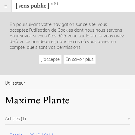
v. 0.1
Sens
public
En poursuivant votre navigation sur ce site, vous
Index
acceptez l’utilisation de Cookies dont nous nous servons
Rubriques
pour savoir si vous êtes déjà venu sur le site, si vous avez
déjà vu ce bandeau et, dans le cas où vous auriez un
compte, quels sont vos permissions.
Essais
Chroniques
J'accepte
En savoir plus
Entretiens
Lectures
Créations
Dossiers
Utilisateur
La
Maxime Plante
revue
Accueil
Présentation
Articles
(1)
Publier
Contact
À