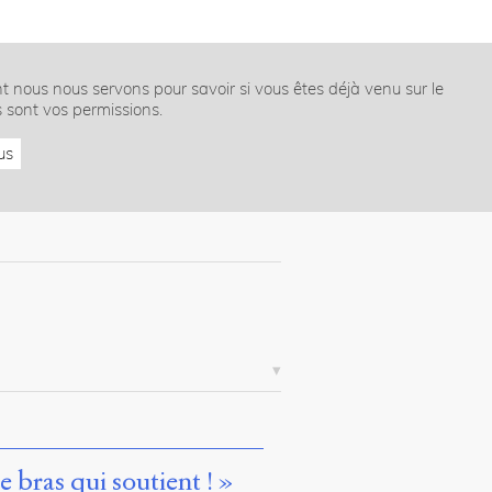
nt nous nous servons pour savoir si vous êtes déjà venu sur le
s sont vos permissions.
us
e bras qui soutient ! »