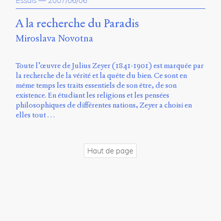
Essais
—
2007/06/06
propos
du
A la recherche du Paradis
site
Miroslava Novotna
Archipel
En
Toute l’œuvre de Julius Zeyer (1841-1901) est marquée par
ligne
la recherche de la vérité et la quête du bien. Ce sont en
même temps les traits essentiels de son être, de son
Mastodon
existence. En étudiant les religions et les pensées
philosophiques de différentes nations, Zeyer a choisi en
elles tout …
Université
de
Sherbrooke
Campus
Haut de page
de
Longueuil
Local
B1-
12723
150
Pl.