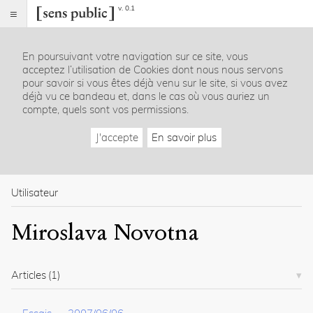
v. 0.1
Sens
public
En poursuivant votre navigation sur ce site, vous
Index
acceptez l’utilisation de Cookies dont nous nous servons
Rubriques
pour savoir si vous êtes déjà venu sur le site, si vous avez
déjà vu ce bandeau et, dans le cas où vous auriez un
compte, quels sont vos permissions.
Essais
Chroniques
J'accepte
En savoir plus
Entretiens
Lectures
Créations
Dossiers
Utilisateur
La
Miroslava Novotna
revue
Accueil
Présentation
Articles
(1)
Publier
Contact
À