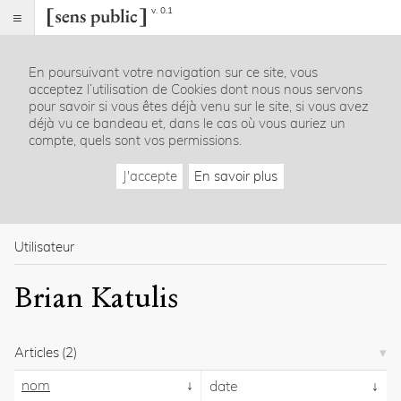
v. 0.1
Sens
public
En poursuivant votre navigation sur ce site, vous
Index
acceptez l’utilisation de Cookies dont nous nous servons
Rubriques
pour savoir si vous êtes déjà venu sur le site, si vous avez
déjà vu ce bandeau et, dans le cas où vous auriez un
compte, quels sont vos permissions.
Essais
Chroniques
J'accepte
En savoir plus
Entretiens
Lectures
Créations
Dossiers
Utilisateur
La
Brian Katulis
revue
Accueil
Présentation
Articles
(2)
Publier
Contact
nom
date
À