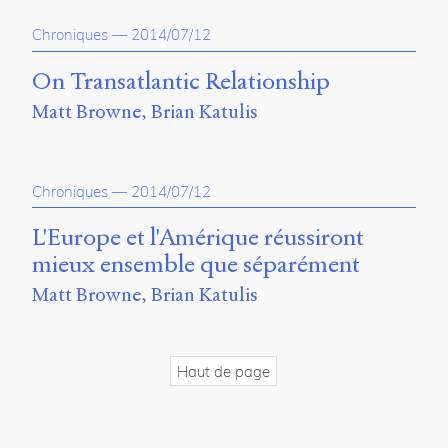
propos
Chroniques
—
2014/07/12
du
site
Archipel
On Transatlantic Relationship
Matt Browne
Brian Katulis
En
ligne
Mastodon
Chroniques
—
2014/07/12
L'Europe et l'Amérique réussiront
Université
mieux ensemble que séparément
de
Sherbrooke
Matt Browne
Brian Katulis
Campus
de
Longueuil
Local
Haut de page
B1-
12723
150
Pl.