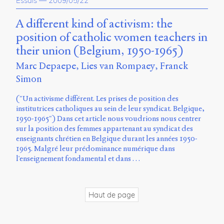
Essais
—
2009/05/22
propos
du
A different kind of activism: the
site
position of catholic women teachers in
Archipel
their union (Belgium, 1950-1965)
En
Marc Depaepe
Lies van Rompaey
Franck
ligne
Simon
Mastodon
("Un activisme différent. Les prises de position des
institutrices catholiques au sein de leur syndicat. Belgique,
1950-1965") Dans cet article nous voudrions nous centrer
Université
sur la position des femmes appartenant au syndicat des
de
enseignants chrétien en Belgique durant les années 1950-
Sherbrooke
1965. Malgré leur prédominance numérique dans
Campus
l'enseignement fondamental et dans …
de
Longueuil
Local
B1-
Haut de page
12723
150
Pl.