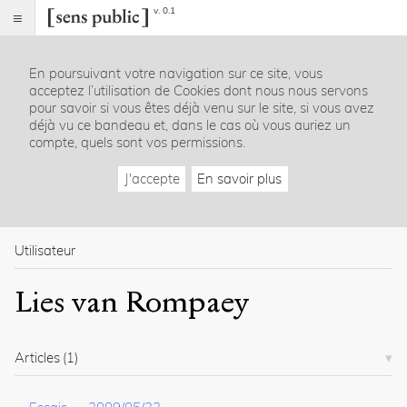
v. 0.1
Sens
public
En poursuivant votre navigation sur ce site, vous
Index
acceptez l’utilisation de Cookies dont nous nous servons
Rubriques
pour savoir si vous êtes déjà venu sur le site, si vous avez
déjà vu ce bandeau et, dans le cas où vous auriez un
compte, quels sont vos permissions.
Essais
Chroniques
J'accepte
En savoir plus
Entretiens
Lectures
Créations
Dossiers
Utilisateur
La
Lies van Rompaey
revue
Accueil
Présentation
Articles
(1)
Publier
Contact
À