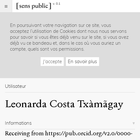
v. 0.1
Sens
public
En poursuivant votre navigation sur ce site, vous
Index
acceptez l’utilisation de Cookies dont nous nous servons
Rubriques
pour savoir si vous êtes déjà venu sur le site, si vous avez
déjà vu ce bandeau et, dans le cas où vous auriez un
compte, quels sont vos permissions.
Essais
Chroniques
J'accepte
En savoir plus
Entretiens
Lectures
Créations
Dossiers
Utilisateur
La
Leonarda Costa Txàmãgay
revue
Accueil
Présentation
Informations
Publier
Contact
Receiving from
https://pub.orcid.org/v2.0/0000-
À