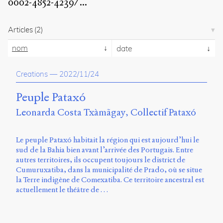
0002-4852-4239/
...
propos
du
site
Articles
(2)
Archipel
nom
date
En
ligne
Creations
—
2022/11/24
Mastodon
Peuple Pataxó
Leonarda Costa Txàmãgay
Collectif Pataxó
Université
de
Le peuple Pataxó habitait la région qui est aujourd’hui le
Sherbrooke
sud de la Bahia bien avant l’arrivée des Portugais. Entre
Campus
autres territoires, ils occupent toujours le district de
de
Cumuruxatiba, dans la municipalité de Prado, où se situe
Longueuil
la Terre indigène de Comexatiba. Ce territoire ancestral est
Local
actuellement le théâtre de …
B1-
12723
150
Pl.