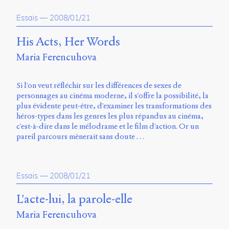
propos
Essais
—
2008/01/21
du
site
Archipel
His Acts, Her Words
Maria Ferencuhova
En
ligne
Si l'on veut réfléchir sur les différences de sexes de
Mastodon
personnages au cinéma moderne, il s'offre la possibilité, la
plus évidente peut-être, d'examiner les transformations des
héros-types dans les genres les plus répandus au cinéma,
Université
c'est-à-dire dans le mélodrame et le film d'action. Or un
de
pareil parcours mènerait sans doute …
Sherbrooke
Campus
de
Longueuil
Essais
—
2008/01/21
Local
B1-
L'acte-lui, la parole-elle
12723
Maria Ferencuhova
150
Pl.