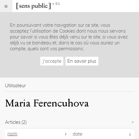
v. 0.1
Sens
public
En poursuivant votre navigation sur ce site, vous
Index
acceptez l’utilisation de Cookies dont nous nous servons
Rubriques
pour savoir si vous êtes déjà venu sur le site, si vous avez
déjà vu ce bandeau et, dans le cas où vous auriez un
compte, quels sont vos permissions.
Essais
Chroniques
J'accepte
En savoir plus
Entretiens
Lectures
Créations
Dossiers
Utilisateur
La
Maria Ferencuhova
revue
Accueil
Présentation
Articles
(2)
Publier
Contact
nom
date
À