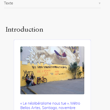
i
Texte
c
.
o
r
g
Introduction
/
a
r
t
i
c
l
e
s
/
1
5
6
0
/
« Le néolibéralisme nous tue », Métro
Bellas Artes, Santiago, novembre