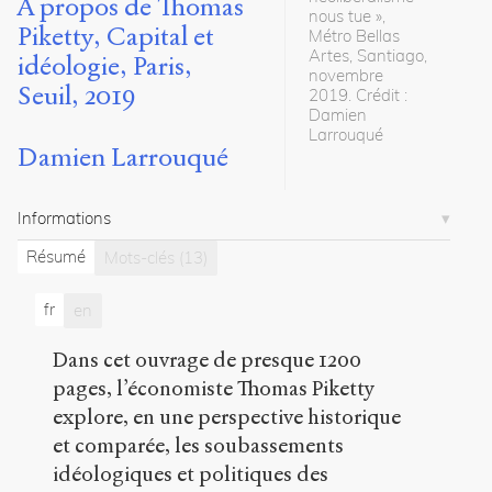
À propos de Thomas
nous tue »,
Citer /
Piketty, Capital et
Métro Bellas
Partager
Artes, Santiago,
idéologie, Paris,
/
novembre
Seuil, 2019
Exporter
2019. Crédit :
Damien
Larrouqué
Larrouqué,
Damien Larrouqué
Damien
.
Le
Capital
Informations
au
XXIe
Résumé
Mots-clés
(13)
siècle,
volume
fr
en
II,
À
Dans cet ouvrage de presque 1200
propos
de
pages, l’économiste Thomas Piketty
Thomas
explore, en une perspective historique
Piketty,
et comparée, les soubassements
Capital
et
idéologiques et politiques des
idéologie,