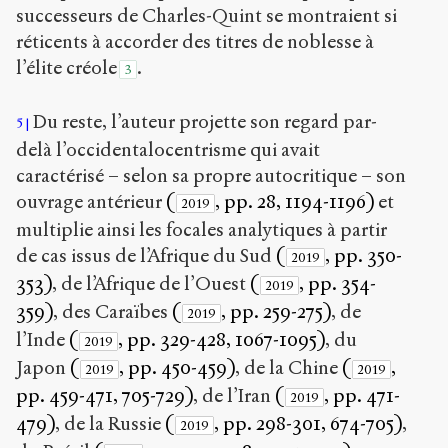
successeurs de Charles-Quint se montraient si
réticents à accorder des titres de noblesse à
l’élite créole
.
3
Du reste, l’auteur projette son regard par-
5
delà l’occidentalocentrisme qui avait
caractérisé – selon sa propre autocritique – son
ouvrage antérieur
(
, pp. 28, 1194-1196)
et
2019
multiplie ainsi les focales analytiques à partir
de cas issus de l’Afrique du Sud
(
, pp. 350-
2019
353)
, de l’Afrique de l’Ouest
(
, pp. 354-
2019
359)
, des Caraïbes
(
, pp. 259-275)
, de
2019
l’Inde
(
, pp. 329-428, 1067-1095)
, du
2019
Japon
(
, pp. 450-459)
, de la Chine
(
,
2019
2019
pp. 459-471, 705-729)
, de l’Iran
(
, pp. 471-
2019
479)
, de la Russie
(
, pp. 298-301, 674-705)
,
2019