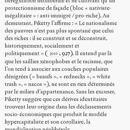
dérégulation néolibérale et ne cultivant qu’un
protectionnisme de façade (bloc « nativiste-
inégalitaire » : anti-immigré / pro-riche). Au
demeurant, Piketty l’affirme : « Le nationalisme
des pauvres n’est pas plus spontané que celui
des riches : il se construit et se déconstruit,
historiquement, socialement et
politiquement »
(
, 927)
. Il entend par là
2019
que les saillies xénophobes et le racisme, que
l’on tend à associer aux couches populaires
dénigrées (« beaufs », « rednecks », « white
trash », « nacos »), ne sont en rien déterminés
par le milieu d’appartenance. Sans les excuser,
Piketty suggère que ces dérives identitaires
trouvent leur origine dans les déclassements
socio-économiques que produit le modèle
hypercapitaliste et son corollaire, la
mondialisation néolibérale.