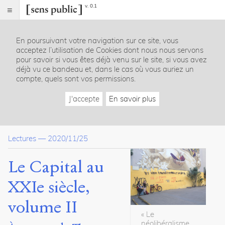
v. 0.1
Sens
public
En poursuivant votre navigation sur ce site, vous
Index
acceptez l’utilisation de Cookies dont nous nous servons
Article
pour savoir si vous êtes déjà venu sur le site, si vous avez
déjà vu ce bandeau et, dans le cas où vous auriez un
Table
compte, quels sont vos permissions.
des
matières
J'accepte
En savoir plus
Introduction
La possibilité d’une histoire comparative, universelle et non-dé
1200 pages en 1200 mots
Lectures
—
2020/11/25
En finir avec l’hypercapitalisme mondialisé
Pour un socialisme participatif
Conclusion : un manifeste pour les sciences sociales
Le Capital au
Synthèse des travaux historiques et œuvres culturelles citées
Bibliographie
XXIe siècle,
volume II
Notes
« Le
Citations
néolibéralisme