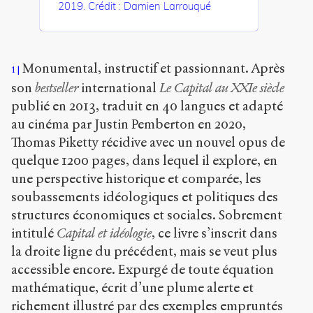
Copier la
2019. Crédit : Damien Larrouqué
référence
Chicago
Copier la
référence
Monumental, instructif et passionnant. Après
1
Bibtex
son
bestseller
international
Le Capital au XXI
e
siècle
publié en 2013, traduit en 40 langues et adapté
Creative
au cinéma par Justin Pemberton en 2020,
Commons
Thomas Piketty récidive avec un nouvel opus de
Attribution-
quelque 1200 pages, dans lequel il explore, en
NonCommercial-
ShareAlike 4.0
une perspective historique et comparée, les
International
soubassements idéologiques et politiques des
(CC BY-NC-SA
structures économiques et sociales. Sobrement
4.0)
intitulé
Capital et idéologie
, ce livre s’inscrit dans
Accéder
la droite ligne du précédent, mais se veut plus
à la
accessible encore. Expurgé de toute équation
version
PDF
mathématique, écrit d’une plume alerte et
richement illustré par des exemples empruntés