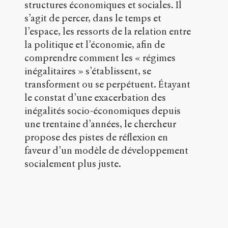
structures économiques et sociales. Il
Paris,
s’agit de percer, dans le temps et
Seuil,
2019
.
l’espace, les ressorts de la relation entre
2020
.
la politique et l’économie, afin de
Sens
comprendre comment les « régimes
public
.
inégalitaires » s’établissent, se
h
t
transforment ou se perpétuent. Étayant
t
le constat d’une exacerbation des
p
inégalités socio-économiques depuis
:
/
une trentaine d’années, le chercheur
/
propose des pistes de réflexion en
s
faveur d’un modèle de développement
e
n
socialement plus juste.
s
-
p
u
b
l