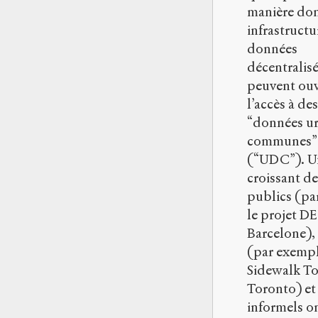
manière don
infrastructu
données
décentralis
peuvent ouv
l’accès à des
“données u
communes”
(“UDC”). U
croissant de
publics (pa
le projet 
Barcelone), 
(par exemp
Sidewalk To
Toronto) et
informels o