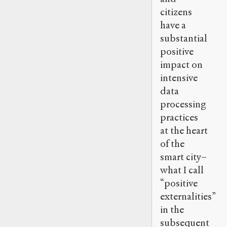
citizens
have a
substantial
positive
impact on
intensive
data
processing
practices
at the heart
of the
smart city–
what I call
“positive
externalities”
in the
subsequent