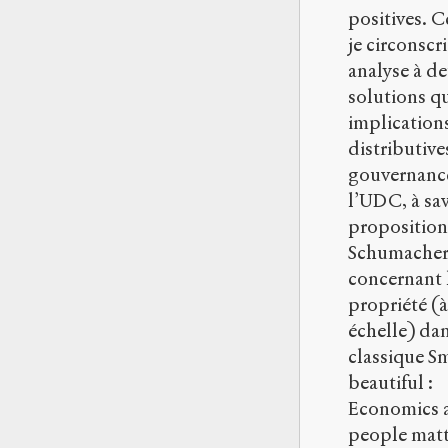
positives. C
je circonscr
analyse à d
solutions qu
implication
distributive
gouvernanc
l’UDC, à sav
proposition
Schumache
concernant 
propriété (
échelle) da
classique Sm
beautiful :
Economics a
people matt