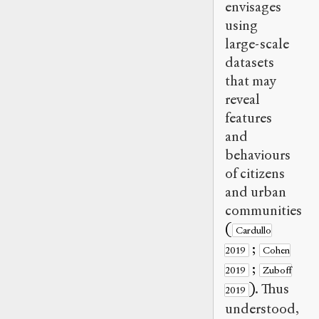
envisages
using
large-scale
datasets
that may
reveal
features
and
behaviours
of citizens
and urban
communities
(
Cardullo
;
2019
Cohen
;
2019
Zuboff
)
. Thus
2019
understood,