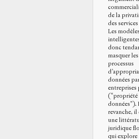
commerciali
de la privat
des services
Les modèles 
intelligente
donc tenda
masquer les
processus
d’appropria
données par
entreprises 
(“propriété
données”). 
revanche, il 
une littérat
juridique fl
qui explore 