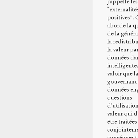
j’appelle les
“externalité
positives”. 
aborde la q
de la généra
la redistrib
la valeur par
données dans
intelligente. 
valoir que l
gouvernanc
données en
questions
d’utilisatio
valeur qui d
être traitées
conjointeme
conséquent,