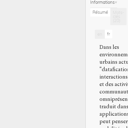
Informations
Résumé
Mots-
clés
(20)
fr
en
Dans les
environnem
urbains actu
“dataficatio
interactions
et des activi
communauta
omniprésent
traduit dans
application
peut penser 