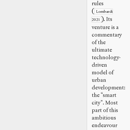
rules
(
Lombardi
)
. Its
2021
venture is a
commentary
of the
ultimate
technology-
driven
model of
urban
development:
the “smart
city”. Most
part of this
ambitious
endeavour