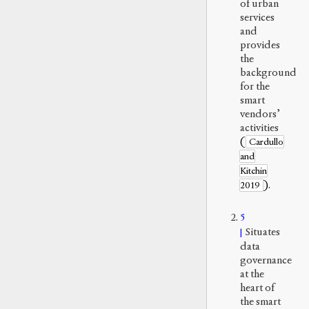
of urban
services
and
provides
the
background
for the
smart
vendors’
activities
(
Cardullo
and
Kitchin
)
.
2019
5
Situates
data
governance
at the
heart of
the smart