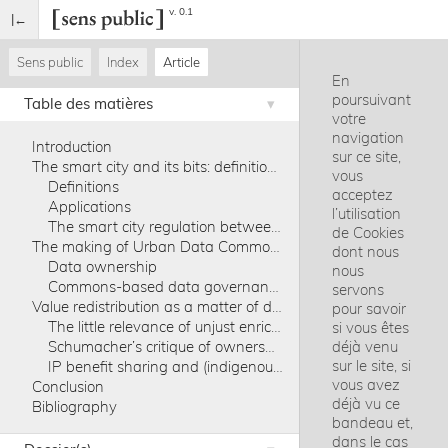
v. 0.1
Sens public
Index
Article
En
poursuivant
Table des matières
votre
navigation
Introduction
sur ce site,
The smart city and its bits: definitions, applications and trends
vous
Definitions
acceptez
Applications
l’utilisation
The smart city regulation between privatisation and data commercialisation
de Cookies
The making of Urban Data Commons: mapping the debate on data ownership and access-enhancing practices
dont nous
Data ownership
nous
Commons-based data governance
servons
Value redistribution as a matter of data governance in the smart city
pour savoir
The little relevance of unjust enrichment
si vous êtes
Schumacher’s critique of ownership of large-sized companies: taking redistribution seriously for big data ownership
déjà venu
sur le site, si
IP benefit sharing and (indigenous) communities: a new role in the smart city
vous avez
Conclusion
déjà vu ce
Bibliography
bandeau et,
dans le cas