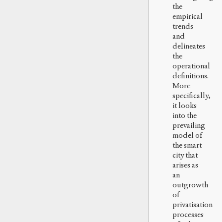
the
empirical
trends
and
delineates
the
operational
definitions.
More
specifically,
it looks
into the
prevailing
model of
the smart
city that
arises as
an
outgrowth
of
privatisation
processes