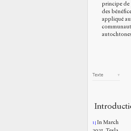
principe de
des bénéfice
appliqué au
communaut
autochtones
Texte
Introduct
In March
1
2021, Tesla