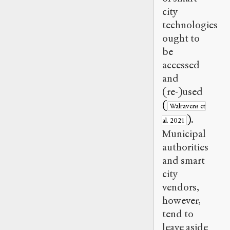
city
technologies
ought to
be
accessed
and
(re-)used
(
Walravens et
)
.
al. 2021
Municipal
authorities
and smart
city
vendors,
however,
tend to
leave aside