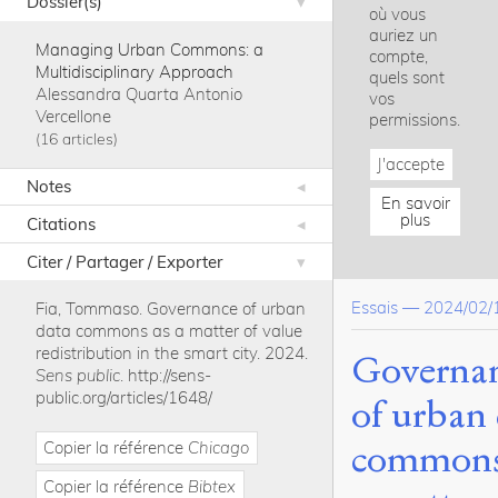
Dossier(s)
où vous
auriez un
Managing Urban Commons: a
compte,
Multidisciplinary Approach
quels sont
Alessandra Quarta
Antonio
vos
Vercellone
permissions.
16 articles
J'accepte
Notes
En savoir
plus
Citations
Citer / Partager / Exporter
Essais
—
2024/02/
Fia, Tommaso
.
Governance of urban
data commons as a matter of value
redistribution in the smart city
.
2024
.
Governa
Sens public
.
http://sens-
public.org/articles/1648/
of urban
commons
Copier la référence
Chicago
Copier la référence
Bibtex