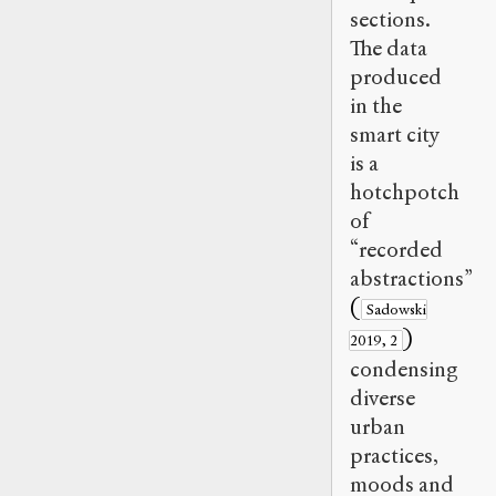
sections.
The data
produced
in the
smart city
is a
hotchpotch
of
“recorded
abstractions”
(
Sadowski
)
2019, 2
condensing
diverse
urban
practices,
moods and