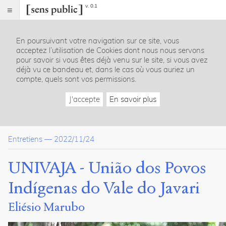
v. 0.1
Sens
public
En poursuivant votre navigation sur ce site, vous
Index
acceptez l’utilisation de Cookies dont nous nous servons
Article
pour savoir si vous êtes déjà venu sur le site, si vous avez
déjà vu ce bandeau et, dans le cas où vous auriez un
Table
compte, quels sont vos permissions.
des
matières
J'accepte
En savoir plus
Contexto
Terra Indígena Vale do Javari
Depoimento de Eliésio Marubo, coordenador jurídico da UN
Entretiens
—
2022/11/24
Dossier(s)
UNIVAJA - União dos Povos
Vozes indígenas, trilhas para
Indígenas do Vale do Javari
renovar o Brasil
Junia
Eliésio Marubo
Barreto
13
articles