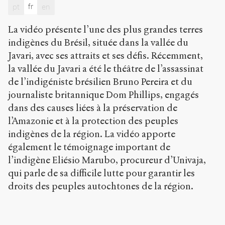
fr
pt
en
t
t
p
La vidéo présente l’une des plus grandes terres
:
indigènes du Brésil, située dans la vallée du
/
Javari, avec ses attraits et ses défis. Récemment,
/
la vallée du Javari a été le théâtre de l’assassinat
s
e
de l’indigéniste brésilien Bruno Pereira et du
n
journaliste britannique Dom Phillips, engagés
s
dans des causes liées à la préservation de
-
p
l’Amazonie et à la protection des peuples
u
indigènes de la région. La vidéo apporte
b
également le témoignage important de
l
i
l’indigène Eliésio Marubo, procureur d’Univaja,
c
qui parle de sa difficile lutte pour garantir les
.
droits des peuples autochtones de la région.
o
r
g
/