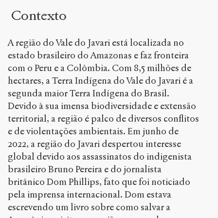
Contexto
Creative
Commons
Attribution-
A região do Vale do Javari está localizada no
ShareAlike
4.0
estado brasileiro do Amazonas e faz fronteira
International
com o Peru e a Colômbia. Com 8,5 milhões de
(CC BY-SA
hectares, a Terra Indígena do Vale do Javari é a
4.0)
segunda maior Terra Indígena do Brasil.
Accéder
Devido à sua imensa biodiversidade e extensão
à la
territorial, a região é palco de diversos conflitos
version
PDF
e de violentações ambientais. Em junho de
2022, a região do Javari despertou interesse
global devido aos assassinatos do indigenista
brasileiro Bruno Pereira e do jornalista
britânico Dom Phillips, fato que foi noticiado
pela imprensa internacional. Dom estava
escrevendo um livro sobre como salvar a