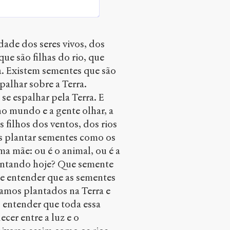
ade dos seres vivos, dos
ue são filhas do rio, que
a. Existem sementes que são
palhar sobre a Terra.
se espalhar pela Terra. E
 no mundo e a gente olhar, a
filhos dos ventos, dos rios
s plantar sementes como os
uma mãe: ou é o animal, ou é a
lantando hoje? Que semente
e entender que as sementes
amos plantados na Terra e
entender que toda essa
cer entre a luz e o