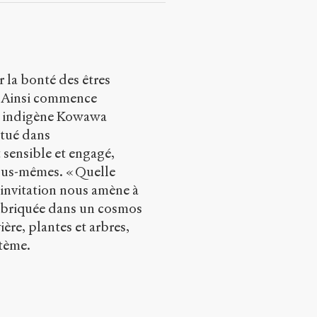
 la bonté des êtres
». Ainsi commence
te indigène Kowawa
itué dans
t sensible et engagé,
ous-mêmes. « Quelle
 invitation nous amène à
mbriquée dans un cosmos
ière, plantes et arbres,
tème.