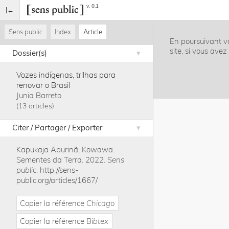
v. 0.1
Sens public
Index
Article
En poursuivant vo
site, si vous ave
Dossier(s)
Vozes indígenas, trilhas para
renovar o Brasil
Junia Barreto
13 articles
Citer / Partager / Exporter
Kapukaja Apurinã, Kowawa
.
Sementes da Terra
.
2022
.
Sens
public
.
http://sens-
public.org/articles/1667/
Copier la référence
Chicago
Copier la référence
Bibtex