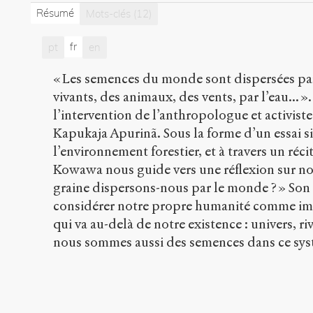
Résumé
Mots-clés
(12)
fr
pt
en
« Les semences du monde sont dispersées par
vivants, des animaux, des vents, par l’eau... 
l’intervention de l’anthropologue et activis
Kapukaja Apurinã. Sous la forme d’un essai s
l’environnement forestier, et à travers un réci
Kowawa nous guide vers une réflexion sur n
graine dispersons-nous par le monde ? » Son
considérer notre propre humanité comme i
qui va au-delà de notre existence : univers, riv
nous sommes aussi des semences dans ce sys