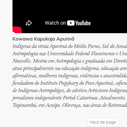
Kowawa Kapukaja Apurinã
Indígena da etnia Apurinã do Médio Purus, Sul do Am
Antropologia nas Universidade Federal Fluminense e Univ
Nouvelle. Mestra em Antropologia e graduada em Direito 
atua principalmente na educação indígena, educação ambie
afirmativas, mulheres indígenas, violências e ancestral
fundadora do Instituto Pupykary do Povo Apurinã, cofund
de Indígenas Antropológes, do coletivo Artivismo Indígena
jornalismo independente Portal Catarinas. Atualmente, 
Tupinambá, em Acuipe, Olivença, nas áreas de Retomada
Haut de page