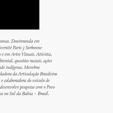
azonas. Doutoranda em
ersité Paris 3 Sorbonne
e em Artes Visuais. Ativista,
ntal, questões raciais, ações
idade indígena. Membra
adora da Articulação Brasileira
 e colaboradora do veículo de
desenvolve pesquisa com o Povo
s no Sul da Bahia – Brasil.