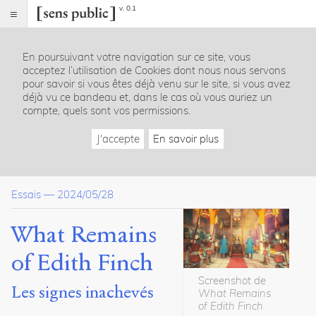
v. 0.1
Sens
public
En poursuivant votre navigation sur ce site, vous
Index
acceptez l’utilisation de Cookies dont nous nous servons
Article
pour savoir si vous êtes déjà venu sur le site, si vous avez
déjà vu ce bandeau et, dans le cas où vous auriez un
Table
compte, quels sont vos permissions.
des
matières
J'accepte
En savoir plus
Introduction
Un tour de force narratif
La face obscure du conte ?
Essais
—
2024/05/28
Restes, traces, vestiges
Conclusion
Bibliographie
What Remains
of Edith Finch
Dossier(s)
Screenshot de
L’œuvre numérique à son miroir :
Les signes inachevés
What Remains
regards sur les créations digitales
of Edith Finch
contemporaines