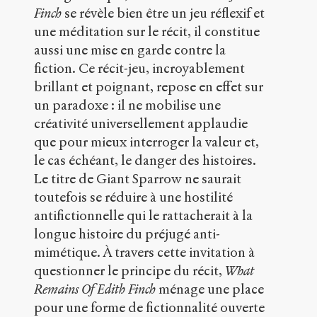
of
Finch
se révèle bien être un jeu réflexif et
Edith
une méditation sur le récit, il constitue
Finch,
Les
aussi une mise en garde contre la
signes
fiction. Ce récit-jeu, incroyablement
inachevés
.
brillant et poignant, repose en effet sur
2024
.
Sens
un paradoxe : il ne mobilise une
public
.
créativité universellement applaudie
h
que pour mieux interroger la valeur et,
t
t
le cas échéant, le danger des histoires.
p
Le titre de Giant Sparrow ne saurait
:
toutefois se réduire à une hostilité
/
antifictionnelle qui le rattacherait à la
/
s
longue histoire du préjugé anti-
e
mimétique. À travers cette invitation à
n
questionner le principe du récit,
What
s
-
Remains Of Edith Finch
ménage une place
p
pour une forme de fictionnalité ouverte
u