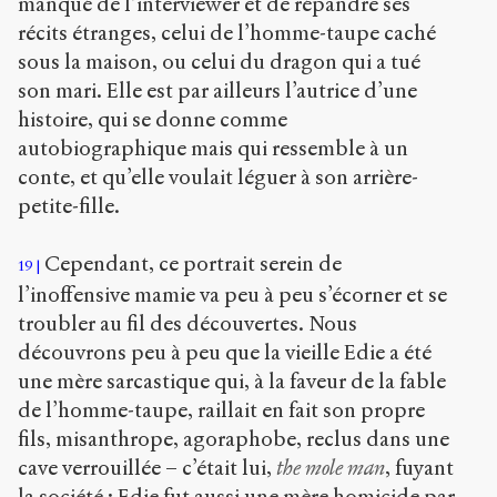
manqué de l’interviewer et de répandre ses
récits étranges, celui de l’homme-taupe caché
sous la maison, ou celui du dragon qui a tué
son mari. Elle est par ailleurs l’autrice d’une
histoire, qui se donne comme
autobiographique mais qui ressemble à un
conte, et qu’elle voulait léguer à son arrière-
petite-fille.
Cependant, ce portrait serein de
19
l’inoffensive mamie va peu à peu s’écorner et se
troubler au fil des découvertes. Nous
découvrons peu à peu que la vieille Edie a été
une mère sarcastique qui, à la faveur de la fable
de l’homme-taupe, raillait en fait son propre
fils, misanthrope, agoraphobe, reclus dans une
cave verrouillée – c’était lui,
the mole man
, fuyant
la société ; Edie fut aussi une mère homicide par