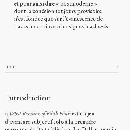
et pour ainsi dire « postmoderne »,
b
l
dont la cohésion toujours provisoire
i
n’est fondée que sur l’évanescence de
c
traces incertaines : des signes inachevés.
.
o
r
g
/
a
r
Texte
t
i
c
l
e
Introduction
s
/
1
What Remains of Edith Finch
est un jeu
1
7
1
d’aventure subjectif solo à la première
6
personne, écrit et réalisé par Ian Dallas, au sein