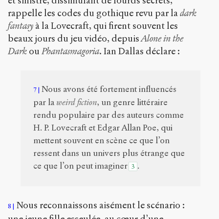
et sinistre, dissimulant de lourds secrets,
rappelle les codes du gothique revu par la
dark
fantasy
à la Lovecraft, qui firent souvent les
beaux jours du jeu vidéo, depuis
Alone in the
Dark
ou
Phantasmagoria
. Ian Dallas déclare :
Nous avons été fortement influencés
7
par la
weird fiction
, un genre littéraire
rendu populaire par des auteurs comme
H. P. Lovecraft et Edgar Allan Poe, qui
mettent souvent en scène ce que l’on
ressent dans un univers plus étrange que
ce que l’on peut imaginer
.
3
Nous reconnaissons aisément le scénario :
8
une jeune fille esseulée, au cœur d’une