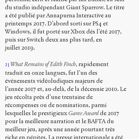
/
du studio indépendant Giant Sparrow. Le titre
a été publié par Annapurna Interactive au
Copier la
référence
printemps 2017. D’abord sorti sur PS4 et
Chicago
Windows, il fut porté sur Xbox dès l’été 2017,
Copier la
puis sur Switch deux ans plus tard, en
référence
Bibtex
juillet 2019.
What Remains of Edith Finch
, rapidement
2
Creative
traduit en onze langues, fut l’un des
Commons
Attribution-
événements vidéoludiques majeurs de
NonCommercial-
l’année 2017 et, au-delà, de la décennie 2010. Le
ShareAlike 4.0
jeu récolta près d’une trentaine de
International
(CC BY-NC-SA
récompenses ou de nominations, parmi
4.0)
lesquelles le prestigieux
Game Award
de 2017
pour la meilleure narration et le BAFTA du
Accéder
meilleur jeu, après une année pourtant très
à la
version
riche en pépites. La presse internationale a été
PDF