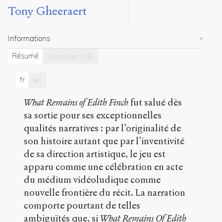
Tony Gheeraert
Tony
Gheeraert
Mélanie
Informations
Lucciano
Sandra
Résumé
Mots-clés
(19)
Provini
10
articles
fr
en
Notes
What Remains of Edith Finch
fut salué dès
sa sortie pour ses exceptionnelles
Citations
qualités narratives : par l’originalité de
Citer /
son histoire autant que par l’inventivité
Partager
de sa direction artistique, le jeu est
/
Exporter
apparu comme une célébration en acte
du médium vidéoludique comme
Gheeraert,
nouvelle frontière du récit. La narration
Tony
.
What
comporte pourtant de telles
Remains
ambiguïtés que, si
What Remains Of Edith