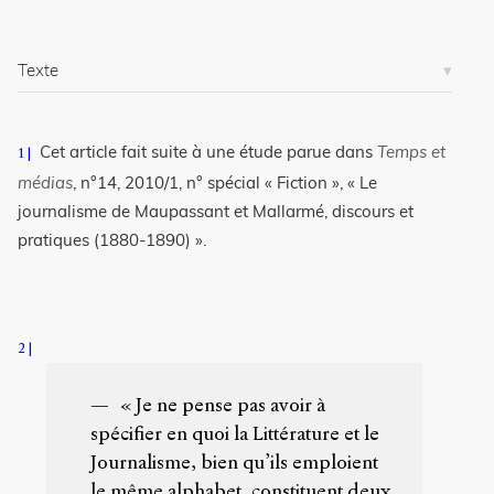
référence
Bibtex
Texte
Creative
Commons
Attribution-
Cet article fait suite à une étude parue dans
Temps et
1
NonCommercial-
médias
, n°14, 2010/1, n° spécial « Fiction », « Le
ShareAlike 4.0
journalisme de Maupassant et Mallarmé, discours et
International
(CC BY-NC-SA
pratiques (1880-1890) ».
4.0) Sens-Public,
2010
Accéder
à la
2
version
PDF
« Je ne pense pas avoir à
spécifier en quoi la Littérature et le
Journalisme, bien qu’ils emploient
le même alphabet, constituent deux