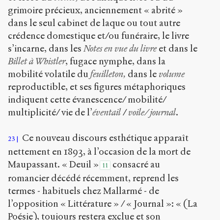
grimoire précieux, anciennement « abrité »
dans le seul cabinet de laque ou tout autre
crédence domestique et/ou funéraire, le livre
s’incarne, dans les
Notes en vue du livre
et dans le
Billet à Whistler
, fugace nymphe, dans la
mobilité volatile du
feuilleton,
dans le
volume
reproductible, et ses figures métaphoriques
indiquent cette évanescence/ mobilité/
multiplicité/ vie de l’
éventail
/
voile/ journal
.
Ce nouveau discours esthétique apparaît
23
nettement en 1893, à l’occasion de la mort de
Maupassant. « Deuil »
consacré au
11
romancier décédé récemment, reprend les
termes - habituels chez Mallarmé - de
l’opposition « Littérature » / « Journal »: « (La
Poésie), toujours restera exclue et son