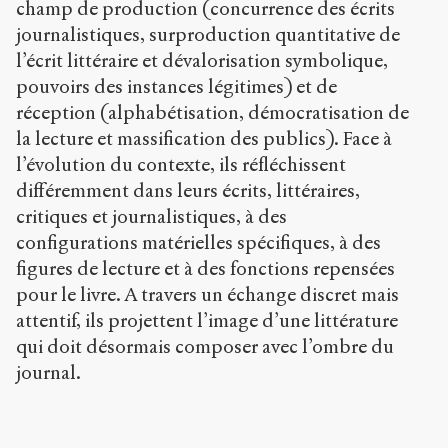
champ de production (concurrence des écrits
o
journalistiques, surproduction quantitative de
r
g
l’écrit littéraire et dévalorisation symbolique,
/
pouvoirs des instances légitimes) et de
a
réception (alphabétisation, démocratisation de
r
t
la lecture et massification des publics). Face à
i
l’évolution du contexte, ils réfléchissent
c
différemment dans leurs écrits, littéraires,
l
critiques et journalistiques, à des
e
s
configurations matérielles spécifiques, à des
/
figures de lecture et à des fonctions repensées
7
pour le livre. A travers un échange discret mais
4
5
attentif, ils projettent l’image d’une littérature
/
qui doit désormais composer avec l’ombre du
journal.
Copier la
référence
Chicago
Copier la