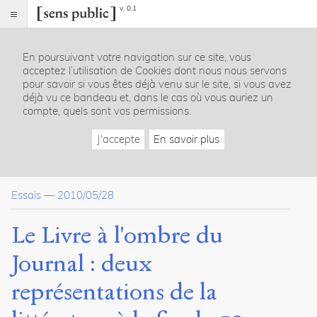
v. 0.1
Sens
public
En poursuivant votre navigation sur ce site, vous
Index
acceptez l’utilisation de Cookies dont nous nous servons
Article
pour savoir si vous êtes déjà venu sur le site, si vous avez
déjà vu ce bandeau et, dans le cas où vous auriez un
Table
compte, quels sont vos permissions.
des
matières
J'accepte
En savoir plus
La Presse face au Livre : un débat sensible
La littérature mallarméenne : du « Livre » au « poème populai
Le culte esthétique du Livre
Essais
—
2010/05/28
Le rêve fugace du « Poème populaire moderne »
La littérature maupassantienne avec un petit "l"
La double défaillance du Livre et du Journal
Le Livre à l'ombre du
Écrire est un travail
Journal : deux
Notes
représentations de la
Citer /
Partager