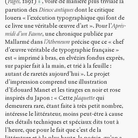
(
Pages,
1891)
, voire de manière plus triviale la
8
parution des
Dieux antiques
dont le critique
louera « l’exécution typographique qui font de
ce livre une véritable œuvre d’art ». Pour l’
Après-
midi d’un Faune
, une chronique publiée par
Mallarmé dans
l’Atheneum
précise que ce « chef
d’œuvre véritable de typographie française »
est « imprimé à bras, en elvézirs fondus exprès,
sur papier fait à la main, et trié à la feuille :
autant de raretés aujourd’hui ». Le projet
d’impression comprend une illustration
d’Edouard Manet et les tirages en noir et rose
inspirés du Japon : « Cette
plaquette
qui
demeurera rare, étant faite à très petit nombre,
intéresse le littérateur, moins peut-être à cause
des détails techniques et spéciaux dits tout à
l’heure, que pour le fait que c’est de la
littérature et à la plus haute, la poésie, qu’on a