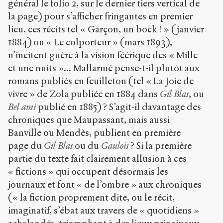
général le folio 2, sur le dernier tiers vertical de
la page) pour s’afficher fringantes en premier
lieu, ces récits tel « Garçon, un bock ! » (janvier
1884) ou « Le colporteur » (mars 1893),
n’incitent guère à la vision féérique des « Mille
et une nuits »... Mallarmé pense-t-il plutôt aux
romans publiés en feuilleton (tel « La Joie de
vivre » de Zola publiée en 1884 dans
Gil Blas
, ou
Bel ami
publié en 1885) ? S’agit-il davantage des
chroniques que Maupassant, mais aussi
Banville ou Mendès, publient en première
page du
Gil Blas
ou du
Gaulois
? Si la première
partie du texte fait clairement allusion à ces
« fictions » qui occupent désormais les
journaux et font « de l’ombre » aux chroniques
(« la fiction proprement dite, ou le récit,
imaginatif, s’ébat aux travers de « quotidiens »