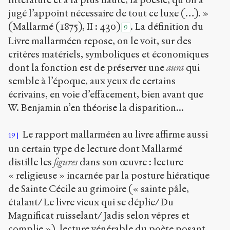
jugé l’appoint nécessaire de tout ce luxe (…). »
(Mallarmé (1875), II : 430)
. La définition du
9
Livre mallarméen repose, on le voit, sur des
critères matériels, symboliques et économiques
dont la fonction est de préserver une
aura
qui
semble à l’époque, aux yeux de certains
écrivains, en voie d’effacement, bien avant que
W. Benjamin n’en théorise la disparition...
Le rapport mallarméen au livre affirme aussi
19
un certain type de lecture dont Mallarmé
distille les
figures
dans son œuvre : lecture
« religieuse » incarnée par la posture hiératique
de Sainte Cécile au grimoire (« sainte pâle,
étalant/ Le livre vieux qui se déplie/ Du
Magnificat ruisselant/ Jadis selon vêpres et
complie »), lecture vénérable du poète posant