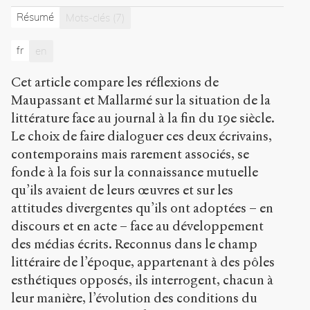
siècle
.
2010
.
Résumé
Mots-clés
(7)
Sens
public
.
fr
en
h
t
Cet article compare les réflexions de
t
Maupassant et Mallarmé sur la situation de la
p
:
littérature face au journal à la fin du 19e siècle.
/
Le choix de faire dialoguer ces deux écrivains,
/
contemporains mais rarement associés, se
s
e
fonde à la fois sur la connaissance mutuelle
n
qu’ils avaient de leurs œuvres et sur les
s
attitudes divergentes qu’ils ont adoptées – en
-
p
discours et en acte – face au développement
u
des médias écrits. Reconnus dans le champ
b
littéraire de l’époque, appartenant à des pôles
l
esthétiques opposés, ils interrogent, chacun à
i
c
leur manière, l’évolution des conditions du
.