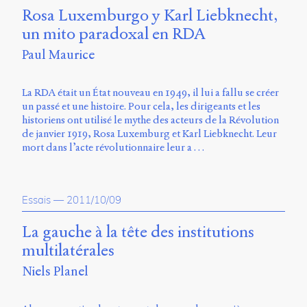
Émile
Rosa Luxemburgo y Karl Liebknecht,
Greis,
Timothée
un mito paradoxal en RDA
Guicherd,
Paul Maurice
Servanne
Monjour,
Nicolas
La RDA était un État nouveau en 1949, il lui a fallu se créer
Sauret
un passé et une histoire. Pour cela, les dirigeants et les
et
historiens ont utilisé le mythe des acteurs de la Révolution
Marcello
de janvier 1919, Rosa Luxemburg et Karl Liebknecht. Leur
Vitali-
mort dans l’acte révolutionnaire leur a …
Rosati,
de
2018
à
Essais
—
2011/10/09
2020.
La gauche à la tête des institutions
multilatérales
Niels Planel