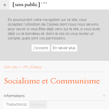
v. 0.1
Sens
public
En poursuivant votre navigation sur ce site, vous
Index
acceptez l’utilisation de Cookies dont nous nous servons
Rubriques
pour savoir si vous êtes déjà venu sur le site, si vous avez
déjà vu ce bandeau et, dans le cas où vous auriez un
compte, quels sont vos permissions.
Essais
Chroniques
J'accepte
En savoir plus
Entretiens
Lectures
Créations
Dossiers
Mot-clés
—
FR
Éditeur
La
Socialisme et Communisme
revue
Accueil
Présentation
Informations
Publier
Contact
Traduction(s)
Rameau
À