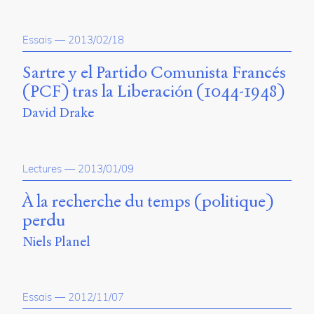
Storm
Type
Foundry
Essais
—
2013/02/18
et
Muli
Sartre y el Partido Comunista Francés
de
(PCF) tras la Liberación (1044-1948)
Vernon
Adams.
David Drake
Ce
site
a
Lectures
—
2013/01/09
été
conçu
À la recherche du temps (politique)
par
perdu
Julie
Blanc,
Niels Planel
Maxime
Bouton,
Jérémy
De
Essais
—
2012/11/07
Barros,