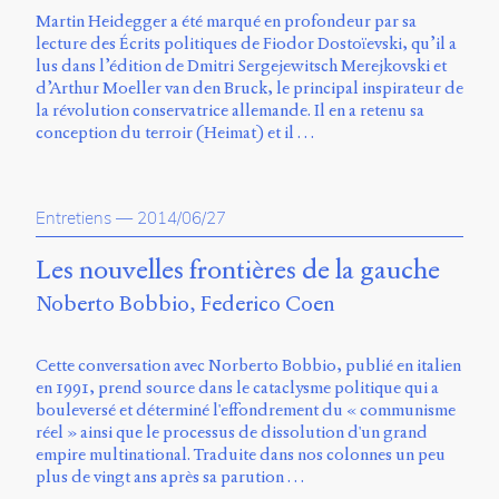
Charles-
Martin Heidegger a été marqué en profondeur par sa
Le
lecture des Écrits politiques de Fiodor Dostoïevski, qu’il a
Moyne
lus dans l’édition de Dmitri Sergejewitsch Merejkovski et
Longueuil
d’Arthur Moeller van den Bruck, le principal inspirateur de
(QC)
la révolution conservatrice allemande. Il en a retenu sa
J4K
conception du terroir (Heimat) et il …
0B7
Canada
ISSN
Entretiens
—
2014/06/27
2104-
3272
Les nouvelles frontières de la gauche
Sens
Noberto Bobbio
Federico Coen
public
v.
0.1
Cette conversation avec Norberto Bobbio, publié en italien
(2020/03)
en 1991, prend source dans le cataclysme politique qui a
bouleversé et déterminé l'effondrement du « communisme
Typographies
réel » ainsi que le processus de dissolution d'un grand
:
empire multinational. Traduite dans nos colonnes un peu
Jannon
plus de vingt ans après sa parution …
de