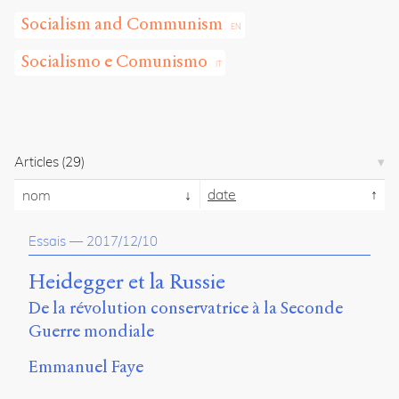
propos
Socialism and Communism
du
site
Socialismo e Comunismo
Archipel
En
ligne
Articles
(29)
Mastodon
date
nom
Université
de
Essais
—
2017/12/10
Sherbrooke
Campus
Heidegger et la Russie
de
Longueuil
De la révolution conservatrice à la Seconde
Local
Guerre mondiale
B1-
12723
Emmanuel Faye
150
Pl.