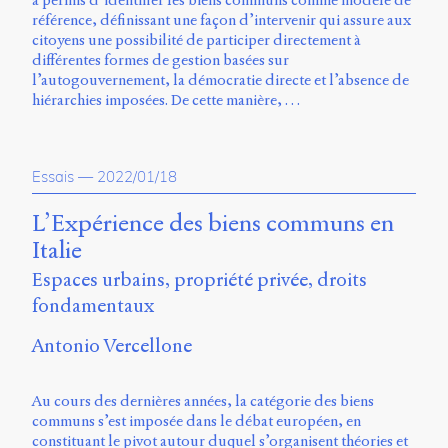
Storm
référence, définissant une façon d’intervenir qui assure aux
Type
citoyens une possibilité de participer directement à
Foundry
différentes formes de gestion basées sur
et
l’autogouvernement, la démocratie directe et l’absence de
Muli
hiérarchies imposées. De cette manière, …
de
Vernon
Adams.
Essais
—
2022/01/18
Ce
site
L’Expérience des biens communs en
a
Italie
été
conçu
Espaces urbains, propriété privée, droits
par
fondamentaux
Julie
Blanc,
Antonio Vercellone
Maxime
Bouton,
Jérémy
Au cours des dernières années, la catégorie des biens
De
communs s’est imposée dans le débat européen, en
Barros,
constituant le pivot autour duquel s’organisent théories et