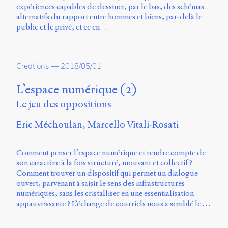
Émile
expériences capables de dessiner, par le bas, des schémas
Greis,
alternatifs du rapport entre hommes et biens, par-delà le
Timothée
public et le privé, et ce en …
Guicherd,
Servanne
Monjour,
Nicolas
Creations
—
2018/05/01
Sauret
et
L’espace numérique (2)
Marcello
Vitali-
Le jeu des oppositions
Rosati,
de
Eric Méchoulan
Marcello Vitali-Rosati
2018
à
Comment penser l’espace numérique et rendre compte de
2020.
son caractère à la fois structuré, mouvant et collectif ?
Comment trouver un dispositif qui permet un dialogue
ouvert, parvenant à saisir le sens des infrastructures
numériques, sans les cristalliser en une essentialisation
appauvrissante ? L’échange de courriels nous a semblé le …