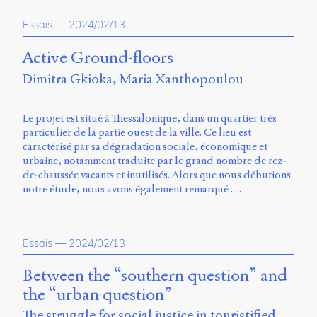
propos
Essais
—
2024/02/13
du
site
Archipel
Active Ground-floors
Dimitra Gkioka
Maria Xanthopoulou
En
ligne
Le projet est situé à Thessalonique, dans un quartier très
Mastodon
particulier de la partie ouest de la ville. Ce lieu est
caractérisé par sa dégradation sociale, économique et
urbaine, notamment traduite par le grand nombre de rez-
Université
de-chaussée vacants et inutilisés. Alors que nous débutions
de
notre étude, nous avons également remarqué …
Sherbrooke
Campus
de
Longueuil
Essais
—
2024/02/13
Local
B1-
Between the “southern question” and
12723
the “urban question”
150
Pl.
The struggle for social justice in touristified