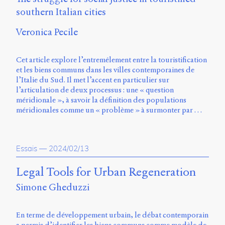
Charles-
southern Italian cities
Le
Moyne
Veronica Pecile
Longueuil
(QC)
J4K
Cet article explore l’entremêlement entre la touristification
0B7
et les biens communs dans les villes contemporaines de
Canada
l’Italie du Sud. Il met l’accent en particulier sur
l’articulation de deux processus : une « question
ISSN
méridionale », à savoir la définition des populations
2104-
méridionales comme un « problème » à surmonter par …
3272
Sens
public
Essais
—
2024/02/13
v.
0.1
Legal Tools for Urban Regeneration
(2020/03)
Simone Gheduzzi
Typographies
:
Jannon
En terme de développement urbain, le débat contemporain
de
a permis d’identifier les biens communs comme modèle de