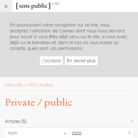
v. 0.1
Sens
public
En poursuivant votre navigation sur ce site, vous
Index
acceptez l’utilisation de Cookies dont nous nous servons
Rubriques
pour savoir si vous êtes déjà venu sur le site, si vous avez
déjà vu ce bandeau et, dans le cas où vous auriez un
compte, quels sont vos permissions.
Essais
Chroniques
J'accepte
En savoir plus
Entretiens
Lectures
Créations
Dossiers
Mot-clés
—
EN
Auteur
La
Private / public
revue
Accueil
Présentation
Articles
(5)
Publier
Contact
date
nom
À