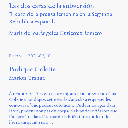
Charles-
Las dos caras de la subversión
Le
El caso de la prensa femenina en la Segunda
Moyne
Longueuil
República española
(QC)
J4K
María de los Ángeles Gutiérrez Romero
0B7
Canada
ISSN
Essais
—
2021/06/10
2104-
3272
Pudique Colette
Sens
Marion Grange
public
v.
0.1
À rebours de l’image encore aujourd’hui prégnante d’une
(2020/03)
Colette impudique, cette étude s’attache à esquisser les
contours d’une pudeur colettienne. Pudeur non pas dans
Typographies
la vie, pudeur non pas du corps, mais pudeur dès lors que
:
l’on pénètre dans l’espace de la littérature : pudeur de
Jannon
l’écrivain quant à son …
de