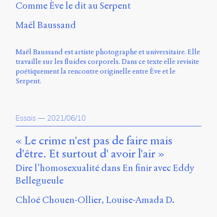
Émile
Comme Ève le dit au Serpent
Greis,
Timothée
Maël Baussand
Guicherd,
Servanne
Monjour,
Maël Baussand est artiste photographe et universitaire. Elle
Nicolas
travaille sur les fluides corporels. Dans ce texte elle revisite
Sauret
poétiquement la rencontre originelle entre Ève et le
et
Serpent.
Marcello
Vitali-
Rosati,
de
Essais
—
2021/06/10
2018
à
« Le crime n'est pas de faire mais
2020.
d'être. Et surtout d' avoir l'air »
Dire l’homosexualité dans En finir avec Eddy
Bellegueule
Chloé Chouen-Ollier
Louise-Amada D.