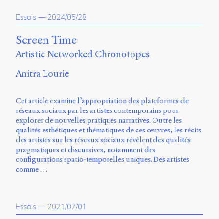
propos
Essais
—
2024/05/28
du
site
Archipel
Screen Time
Artistic Networked Chronotopes
En
ligne
Anitra Lourie
Mastodon
Cet article examine l’appropriation des plateformes de
réseaux sociaux par les artistes contemporains pour
Université
explorer de nouvelles pratiques narratives. Outre les
de
qualités esthétiques et thématiques de ces œuvres, les récits
Sherbrooke
des artistes sur les réseaux sociaux révèlent des qualités
Campus
pragmatiques et discursives, notamment des
de
configurations spatio-temporelles uniques. Des artistes
Longueuil
comme …
Local
B1-
12723
150
Essais
—
2021/07/01
Pl.