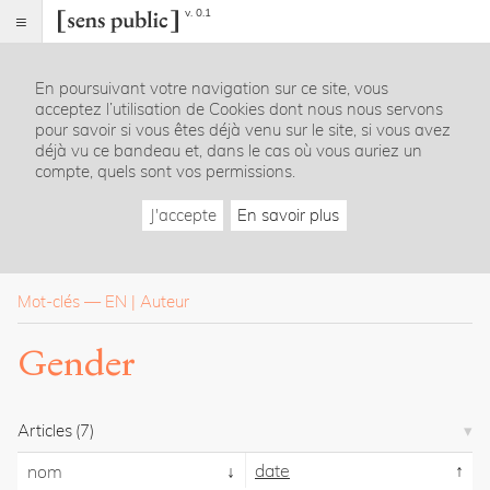
v. 0.1
Sens
public
En poursuivant votre navigation sur ce site, vous
Index
acceptez l’utilisation de Cookies dont nous nous servons
Rubriques
pour savoir si vous êtes déjà venu sur le site, si vous avez
déjà vu ce bandeau et, dans le cas où vous auriez un
compte, quels sont vos permissions.
Essais
Chroniques
J'accepte
En savoir plus
Entretiens
Lectures
Créations
Dossiers
Mot-clés
—
EN
Auteur
La
Gender
revue
Accueil
Présentation
Articles
(7)
Publier
Contact
date
nom
À