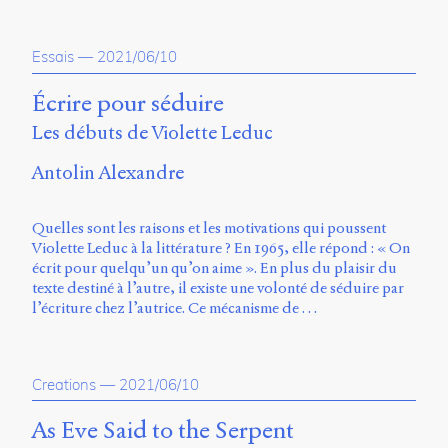
Storm
Type
Foundry
Essais
—
2021/06/10
et
Muli
Écrire pour séduire
de
Les débuts de Violette Leduc
Vernon
Adams.
Antolin Alexandre
Ce
site
Quelles sont les raisons et les motivations qui poussent
a
Violette Leduc à la littérature ? En 1965, elle répond : « On
été
écrit pour quelqu’un qu’on aime ». En plus du plaisir du
conçu
texte destiné à l’autre, il existe une volonté de séduire par
par
l’écriture chez l’autrice. Ce mécanisme de …
Julie
Blanc,
Maxime
Bouton,
Creations
—
2021/06/10
Jérémy
De
As Eve Said to the Serpent
Barros,