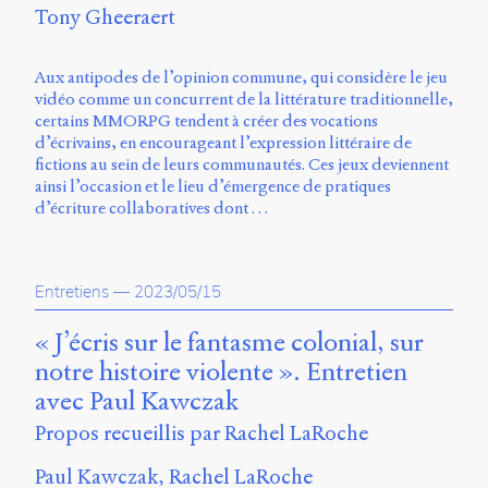
Storm
Tony Gheeraert
Type
Foundry
Aux antipodes de l’opinion commune, qui considère le jeu
et
vidéo comme un concurrent de la littérature traditionnelle,
Muli
certains MMORPG tendent à créer des vocations
de
d’écrivains, en encourageant l’expression littéraire de
Vernon
fictions au sein de leurs communautés. Ces jeux deviennent
Adams.
ainsi l’occasion et le lieu d’émergence de pratiques
Ce
d’écriture collaboratives dont …
site
a
été
Entretiens
—
2023/05/15
conçu
par
« J’écris sur le fantasme colonial, sur
Julie
Blanc,
notre histoire violente ». Entretien
Maxime
avec Paul Kawczak
Bouton,
Jérémy
Propos recueillis par Rachel LaRoche
De
Barros,
Paul Kawczak
Rachel LaRoche