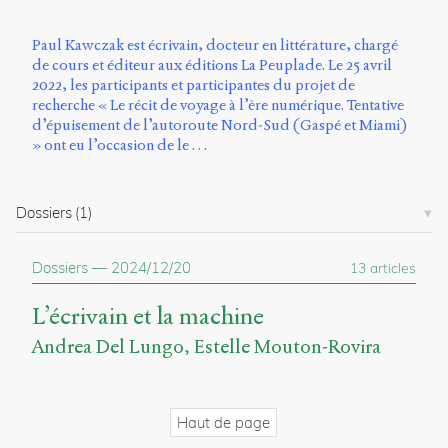
Émile
Greis,
Timothée
Paul Kawczak est écrivain, docteur en littérature, chargé
Guicherd,
de cours et éditeur aux éditions La Peuplade. Le 25 avril
Servanne
2022, les participants et participantes du projet de
Monjour,
recherche « Le récit de voyage à l’ère numérique. Tentative
Nicolas
d’épuisement de l’autoroute Nord-Sud (Gaspé et Miami)
Sauret
» ont eu l’occasion de le …
et
Marcello
Vitali-
Dossiers
(1)
Rosati,
de
2018
Dossiers
—
2024/12/20
13 articles
à
2020.
L’écrivain et la machine
Andrea Del Lungo
Estelle Mouton-Rovira
Haut de page