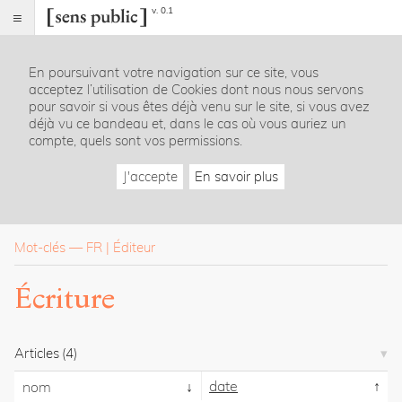
v. 0.1
Sens
public
En poursuivant votre navigation sur ce site, vous
Index
acceptez l’utilisation de Cookies dont nous nous servons
Rubriques
pour savoir si vous êtes déjà venu sur le site, si vous avez
déjà vu ce bandeau et, dans le cas où vous auriez un
compte, quels sont vos permissions.
Essais
Chroniques
J'accepte
En savoir plus
Entretiens
Lectures
Créations
Dossiers
Mot-clés
—
FR
Éditeur
La
Écriture
revue
Accueil
Présentation
Articles
(4)
Publier
Contact
date
nom
À