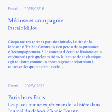
propos
Essais
—
2025/05/16
du
site
Archipel
Méduse et compagnie
Pascale Millot
En
ligne
Cinquante ans après sa parution initiale, Le rire de la
Mastodon
Méduse d’Hélène Cixous n’a rien perdu de sa puissance
d’accompagnement. Si le concept d’écriture féminine qui y
est énoncé a pris quelques rides, la lecture de ce classique
Université
agit toujours comme un encouragement réjouissant à
de
toutes celles qui, un demi-siècle …
Sherbrooke
Campus
de
Longueuil
Essais
—
2025/02/03
Local
B1-
Paris hors Paris
12723
L’espace comme expérience de la lisière dans
150
Pl.
Journal du dehors d’Annie Ernaux