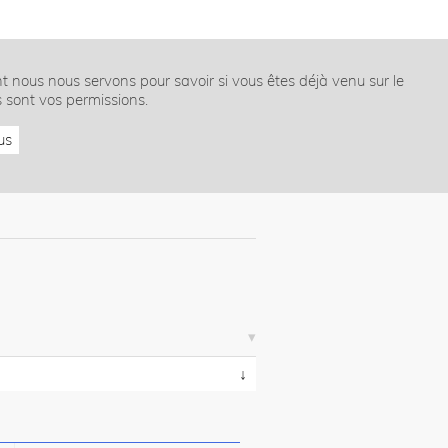
nt nous nous servons pour savoir si vous êtes déjà venu sur le
s sont vos permissions.
us