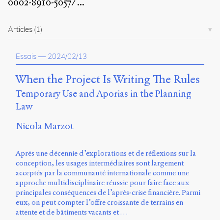
0002-8910-5057/
...
propos
du
site
Articles
(1)
Archipel
Essais
—
2024/02/13
En
ligne
When the Project Is Writing The Rules
Mastodon
Temporary Use and Aporias in the Planning
Law
Université
Nicola Marzot
de
Sherbrooke
Campus
Après une décennie d’explorations et de réflexions sur la
de
conception, les usages intermédiaires sont largement
Longueuil
acceptés par la communauté internationale comme une
Local
approche multidisciplinaire réussie pour faire face aux
B1-
principales conséquences de l’après-crise financière. Parmi
12723
eux, on peut compter l’offre croissante de terrains en
150
attente et de bâtiments vacants et …
Pl.