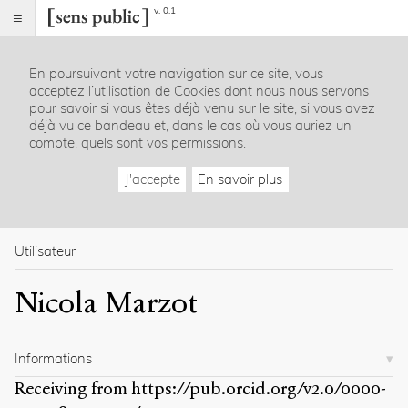
v. 0.1
Sens
public
En poursuivant votre navigation sur ce site, vous
Index
acceptez l’utilisation de Cookies dont nous nous servons
Rubriques
pour savoir si vous êtes déjà venu sur le site, si vous avez
déjà vu ce bandeau et, dans le cas où vous auriez un
compte, quels sont vos permissions.
Essais
Chroniques
J'accepte
En savoir plus
Entretiens
Lectures
Créations
Dossiers
Utilisateur
La
Nicola Marzot
revue
Accueil
Présentation
Informations
Publier
Contact
Receiving from
https://pub.orcid.org/v2.0/0000-
À